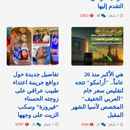
التقدم إليها
1 شهر
48
13635
آخر الأخبار
آخر الأخبار
هي الأكبر منذ 26
تفاصيل جديدة حول
عاماً.. "أرامكو" تتجه
دوافع جريمة اعتداء
لتقليص سعر خام
طبيب عراقي على
"العربي الخفيف"
زوجته الحسناء
المخصص لآسيا الشهر
“فيروزة” وسكب
المقبل
الزيت على وجهها
1 شهر
23
6104
1 شهر
33
10787