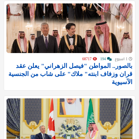
1 اسبوع
194
68717
بالصور.. المواطن "فيصل الزهراني" يعلن عقد
قران وزفاف ابنته" ملاك" على شاب من الجنسية
الآسيوية