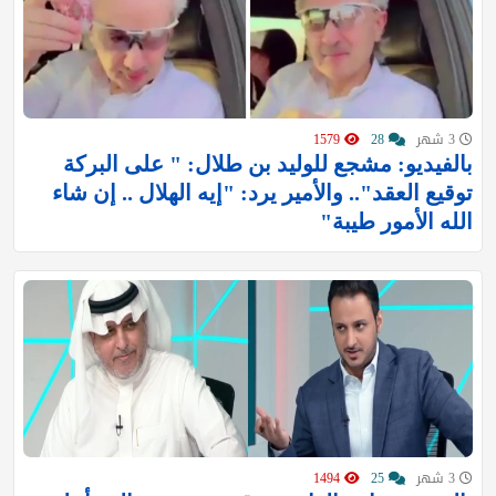
3 شهر
28
1579
بالفيديو: مشجع للوليد بن طلال: " على البركة
توقيع العقد".. والأمير يرد: "إيه الهلال .. إن شاء
الله الأمور طيبة"
3 شهر
25
1494