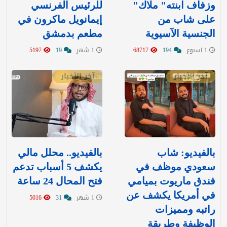
وزفاف ابنته" ملاك"
للرئيس الفرنسي
على شاب من
إيمانويل ماكرون في
الجنسية الآسيوية
مطعم بدمشق
1 اسبوع
194
68717
1 شهر
19
5197
آخر الأخبار
آخر الأخبار
بالفيديو: شاب
بالفيديو.. محلل مالي
سعودي موظف في
يكشف 5 أسباب تدعم
فندق ماريوت بميامي
فتح المحال 24 ساعة
في أمريكا يكشف عن
1 شهر
31
5016
راتبه ومميزات
الوظيفة وطريقة