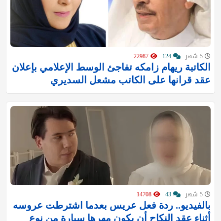
5 شهر
124
22987
الكاتبة ريهام زامكه تفاجئ الوسط الإعلامي بإعلان
عقد قرانها على الكاتب مشعل السديري
5 شهر
43
14708
بالفيديو.. ردة فعل عريس بعدما اشترطت عروسه
أثناء عقد النكاح أن يكون مهرها سيارة من نوع