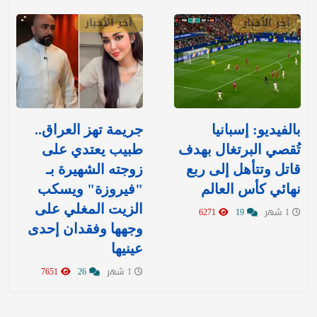
آخر الأخبار
آخر الأخبار
بالفيديو: إسبانيا
جريمة تهز العراق..
تُقصي البرتغال بهدف
طبيب يعتدي على
قاتل وتتأهل إلى ربع
زوجته الشهيرة بـ
نهائي كأس العالم
"فيروزة" ويسكب
الزيت المغلي على
1 شهر
19
6271
وجهها وفقدان إحدى
عينيها
1 شهر
26
7651