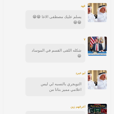
فهد
يسلم عليك مصطفى الاغا 😁😁
😁😁
٧
شكله اللقى القسم في الموساد
😁
ابو عبرد
التويجري بالنسبه لي ليس
اعلامي مميز بتاتا من
اعرفهم زين