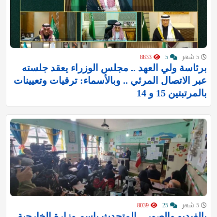
5 شهر
5
8833
برئاسة ⁧‫ولي العهد‬⁩ .. مجلس الوزراء‬⁩ يعقد جلسته
عبر الاتصال المرئي .. وبالأسماء: ترقيات وتعيينات
بالمرتبتين 15 و 14
5 شهر
25
8039
بالفيديو والصور .. المتحدث باسم وزارة الخارجية