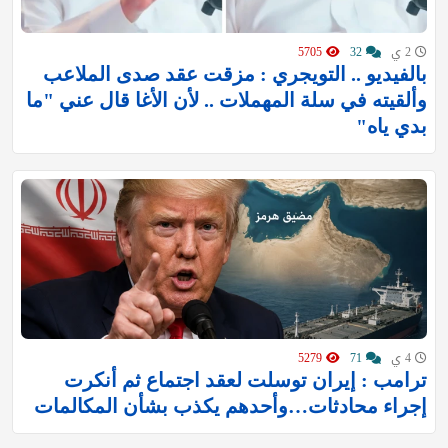
2 ي
32
5705
بالفيديو .. التويجري : مزقت عقد صدى الملاعب
وألقيته في سلة المهملات .. لأن الأغا قال عني "ما
بدي ياه"
4 ي
71
5279
ترامب : إيران توسلت لعقد اجتماع ثم أنكرت
إجراء محادثات…وأحدهم يكذب بشأن المكالمات