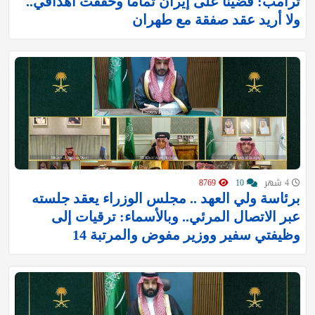
ترامب: قضينا على إيران تماما وحققت أهدافي..
ولا أريد عقد صفقة مع طهران
4 شهر
10
8769
برئاسة ⁧‫ولي العهد‬⁩ .. مجلس الوزراء‬⁩ يعقد جلسته
عبر الاتصال المرئي.. وبالأسماء: ترقيات إلى
وظيفتي سفير ووزير مفوض والمرتبة 14