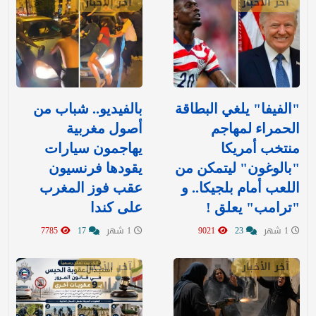
آخر الأخبار
آخر الأخبار
"الفيفا" يلغي البطاقة
بالفيديو.. شباب من
الحمراء لمهاجم
أصول مغربية
منتخب أمريكا
يهاجمون سيارات
"بالوغون" ليتمكن من
يقودها فرنسيون
اللعب أمام بلجيكا.. و
عقب فوز المغرب
"ترامب" يعلق !
على كندا
1 شهر
23
9021
1 شهر
17
7785
آخر الأخبار
آخر الأخبار