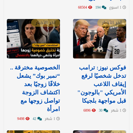
1 اسبوع
194
68504
آخر الأخبار
آخر الأخبار
فوكس نيوز: ترامب
الخصوصية مخترقة ..
تدخل شخصيًا لرفع
“نمبر بوك” يشعل
إيقاف اللاعب
خلافًا زوجيًا بعد
الأمريكي "بالوجون"
اكتشاف الزوجة
قبل مواجهة بلجيكا
تواصل زوجها مع
امرأة
1 شهر
30
6896
1 شهر
42
9498