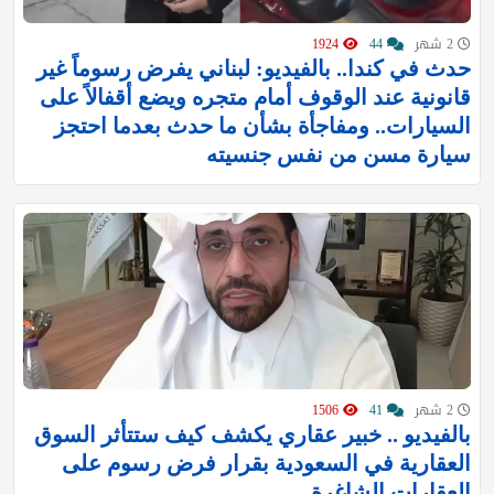
2 شهر
44
1924
حدث في كندا.. بالفيديو: لبناني يفرض رسوماً غير
قانونية عند الوقوف أمام متجره ويضع أقفالاً على
السيارات.. ومفاجأة بشأن ما حدث بعدما احتجز
سيارة مسن من نفس جنسيته
2 شهر
41
1506
بالفيديو .. خبير عقاري يكشف كيف ستتأثر السوق
العقارية في السعودية بقرار فرض رسوم على
العقارات الشاغرة