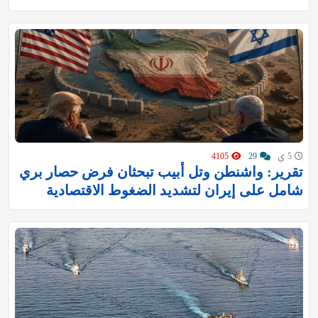
5 ي
29
4105
تقرير: واشنطن وتل أبيب تبحثان فرض حصار بري
شامل على إيران لتشديد الضغوط الاقتصادية