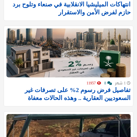
انتهاكات الميليشيا الانقلابية في صنعاء وتلوح برد
حازم لفرض الأمن والاستقرار
1 شهر
8
11957
تفاصيل فرض رسوم 2% على تصرفات غير
السعوديين العقارية .. وهذه الحالات معفاة