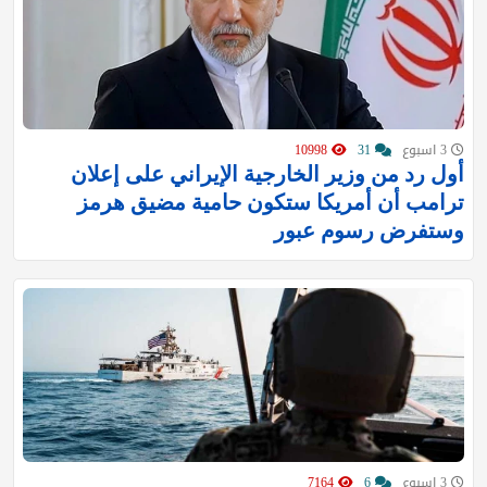
3 اسبوع
31
10998
أول رد من وزير الخارجية الإيراني على إعلان
ترامب أن أمريكا ستكون حامية مضيق هرمز
وستفرض رسوم عبور
3 اسبوع
6
7164