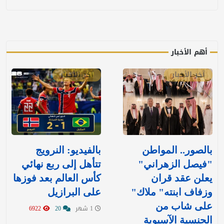
أهم الأخبار
آخر الأخبار
آخر الأخبار
بالصور.. المواطن
بالفيديو: ‏النرويج
"فيصل الزهراني"
تتأهل إلى ربع نهائي
يعلن عقد قران
كأس العالم بعد فوزها
وزفاف ابنته" ملاك"
على البرازيل
على شاب من
1 شهر
20
6922
الجنسية الآسيوية