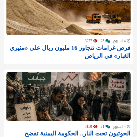
4 اسبوع
25
8277
‏فرض غرامات تتجاوز 16 مليون ريال على «مثيري
الغبار» في الرياض
4 اسبوع
21
5159
الحوثيون تحت النار.. الحكومة اليمنية تفضح