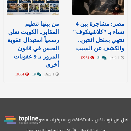
مصر: مشاجرة بين 4
من بينها تنظيم
نساء بـ "كلاشينكوف"
المقابر.. الكويت تعلن
تنتهي بمقتل اثنتين..
رسمياً استبدال عقوبة
والكشف عن السبب
الحبس في قانون
المرور بـ 9 عقوبات
1 شهر
31
12261
أخرى
1 شهر
19
10634
 من توب لاين - استضافة و سيرفرات سعودية
المرصد حاصلة على التر
من نحن
الاتصال بنا
أعلن معنا
سياسة الخصوصية