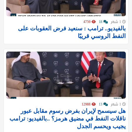
1 شهر
18
4759
بالفيديو.. ترامب : سنعيد فرض العقوبات على
النفط الروسي قريبًا
1 شهر
13
12988
‏هل سيسمح لإيران بفرض رسوم مقابل عبور
ناقلات النفط في مضيق هرمز؟ ..بالفيديو: ترامب
يجيب ويحسم الجدل