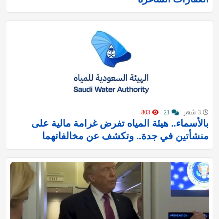
3 شهر
21
803
بالأسماء.. هيئة المياه تفرض غرامة مالية على
منشأتين في جدة.. وتكشف عن مخالفاتهما