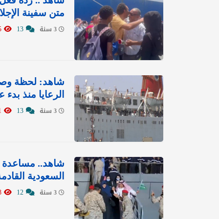
شاهد .. ردة فع
متن سفينة الإجل
3905
13
3 سنة
شاهد: لحظة وصول
الرعايا منذ بدء 
1331
13
3 سنة
شاهد.. مساعدة أ
السعودية القادم
838
12
3 سنة