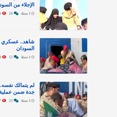
الإجلاء من السود
956
24
3 سنة
شاهد.. عسكري سع
السودان
3194
12
3 سنة
لم يتمالك نفسه..
جدة ضمن عملية ا
937
23
3 سنة