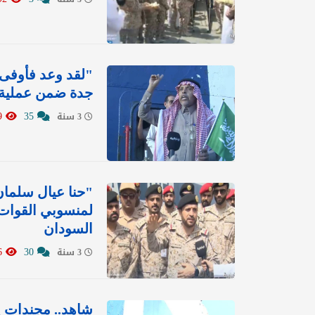
"لقد وعد فأوفى"
جدة ضمن عملية ا
5009
35
3 سنة
"حنا عيال سلمان
لمنسوبي القوات 
السودان
1356
30
3 سنة
شاهد.. مجندات 