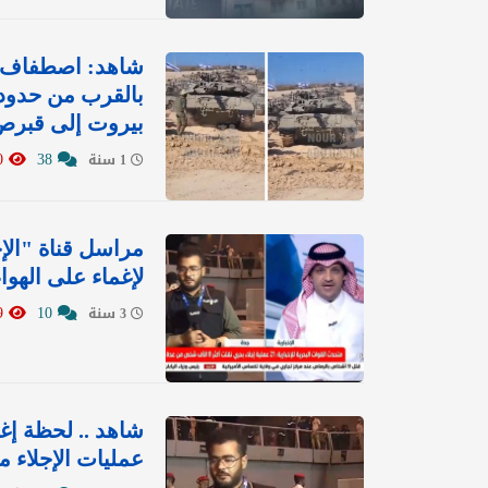
شاهد: اصطفاف عد
بالقرب من حدود ل
بيروت إلى قبرص
11280
38
1 سنة
مراسل قناة "الإ
لإغماء على الهوا
1989
10
3 سنة
شاهد .. لحظة إغم
عمليات الإجلاء 