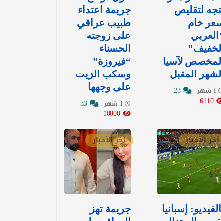
تجه لتقليص
جريمة اعتداء
عر خام
طبيب عراقي
العربي
على زوجته
لخفيف"
الحسناء
لمخصص لآسيا
“فيروزة”
لشهر المقبل
وسكب الزيت
على وجهها
23
1 شهر
6110
33
1 شهر
10800
آخر الأخبار
آخر الأخبار
الفيديو: إسبانيا
جريمة تهز