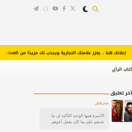
انك هنا .. يعزز علامتك التجارية ويجذب لك مزيدًا من العملاء (اضغط ل
تاب الرأي
خر تعليق
معرفش
الأسرة همها الوحيد التأكيد إن ما
عندهم علم بما كان يفعل أخوهم