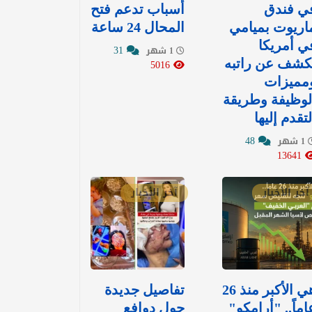
ي فندق
أسباب تدعم فتح
اريوت بميامي
المحال 24 ساعة
ي أمريكا
31
1 شهر
كشف عن راتبه
5016
مميزات
لوظيفة وطريقة
لتقدم إليها
48
1 شهر
13641
آخر الأخبار
آخر الأخبار
هي الأكبر منذ 26
تفاصيل جديدة
اماً.. "أرامكو"
حول دوافع