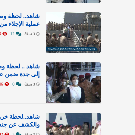
عملية الإجلاء م
976
12
3 سنة
شاهد .. لحظة وص
إلى جدة ضمن عمل
4046
0
3 سنة
شاهد..لحظة خروج
والكشف عن جنسي
892
3
3 سنة