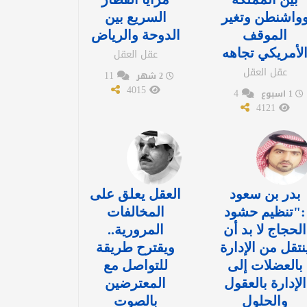
واشنطن وتغير
السريع بين
الموقف
الدوحة والرياض
لأمريكي تجاهه
عقل العقل
عقل العقل
11
2 شهر
4015
4
1 اسبوع
4121
بدر بن سعود
العقل يعلق على
:"تنظيم حشود
المخالفات
الحجاج لا بد أن
المرورية..
نتقل من الإدارة
ويقترح طريقة
بالعضلات إلى
للتواصل مع
الإدارة بالعقول
المعترضين
والحلول
بالصوت