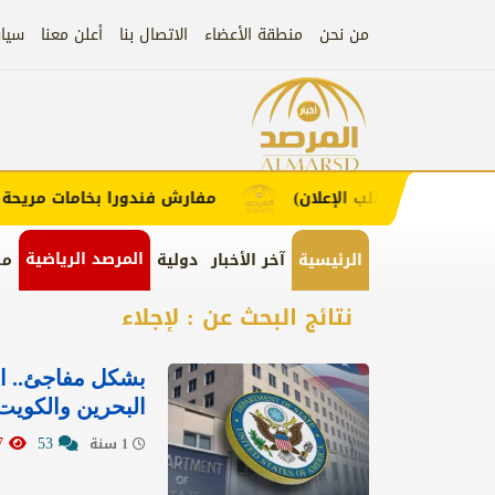
من نحن
منطقة الأعضاء
الاتصال بنا
أعلن معنا
سيا
إعلان
 (اضغط لطلب الإعلان)
مفارش فندورا بخامات مريحة وعصر
المرصد الرياضية
الرئيسية
آخر الأخبار
دولية
من
نتائج البحث عن : لإجلاء
بشكل مفاجئ.. ال
البحرين والكويت 
17457
53
1 سنة