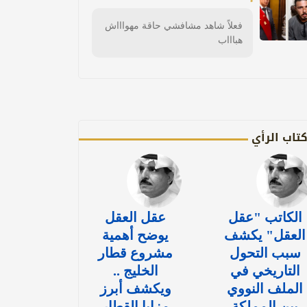
فعلاً شاهد مشافشي حاقة مهواااش
هباااب
تاب الرأي
الكاتب "عقل
عقل العقل
العقل" يكشف
يوضح أهمية
سبب التحول
مشروع قطار
التاريخي في
الخليج ..
الملف النووي
ويكشف أبرز
بين المملكة
مزايا القطار