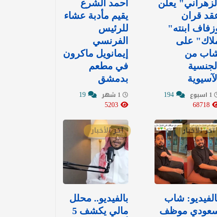
لزهراني" يعلن
أحمد الشرع
قد قران
يقيم مأدبة عشاء
زفاف ابنته"
للرئيس
لاك" على
الفرنسي
اب من
إيمانويل ماكرون
لجنسية
في مطعم
لآسيوية
بدمشق
19
194
1 اسبوع
1 شهر
5203
68718
آخر الأخبار
آخر الأخبار
الفيديو: شاب
بالفيديو.. محلل
عودي موظف
مالي يكشف 5