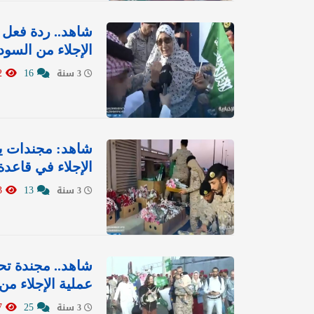
شاهد.. ردة فعل
الإجلاء من السود
4082
16
3 سنة
شاهد: مجندات يج
الإجلاء في قاعدة
853
13
3 سنة
شاهد.. مجندة ت
عملية الإجلاء من
4767
25
3 سنة