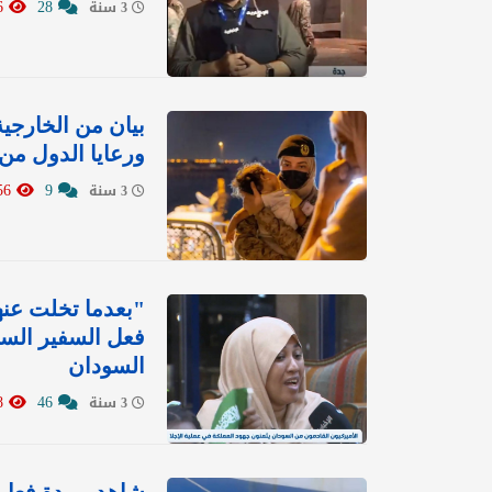
1376
28
3 سنة
بيان من الخارجية
ورعايا الدول من
4856
9
3 سنة
"بعدما تخلت عنه
فعل السفير السع
السودان
1258
46
3 سنة