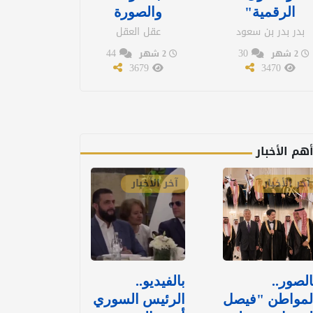
الرقمية"
والصورة
بدر بدر بن سعود
عقل العقل
44
30
2 شهر
2 شهر
3679
3470
هم الأخبار
آخر الأخبار
آخر الأخبار
الصور..
بالفيديو..
لمواطن "فيصل
الرئيس السوري