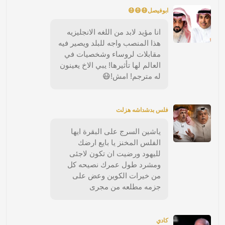
ابوفيصل😷😷😷
انا مؤيد لابد من اللغه الانجليزيه
هذا المنصب واجه للبلد ويصير فيه
مقابلات لروساء وشخصيات في
العالم لها تأثيرها! يبي الاخ يعينون
له مترجم! امش!😷
فلس بدشداشه هزلت
ياشين السرج على البقرة ايها
الفلس المخنز يا بايع ارضك
لليهود ورضيت ان تكون لاجئى
ومشرد طول عمرك نصيحه كل
من خيرات الكوين وعض على
جزمه مطلعه من مجرى
كادي