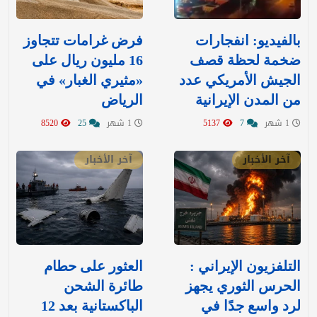
بالفيديو: انفجارات
‏فرض غرامات تتجاوز
ضخمة لحظة قصف
16 مليون ريال على
الجيش الأمريكي عدد
«مثيري الغبار» في
من المدن الإيرانية
الرياض
1 شهر
7
5137
1 شهر
25
8520
آخر الأخبار
آخر الأخبار
التلفزيون الإيراني :
العثور على حطام
الحرس الثوري يجهز
طائرة الشحن
لرد واسع جدًا في
الباكستانية بعد 12