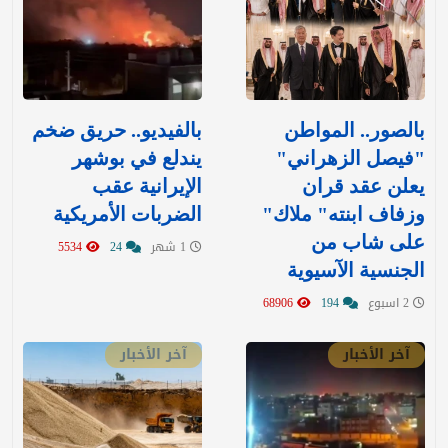
بالصور.. المواطن
بالفيديو.. حريق ضخم
"فيصل الزهراني"
يندلع في بوشهر
يعلن عقد قران
الإيرانية عقب
وزفاف ابنته" ملاك"
الضربات الأمريكية
على شاب من
1 شهر
24
5534
الجنسية الآسيوية
2 اسبوع
194
68906
آخر الأخبار
آخر الأخبار