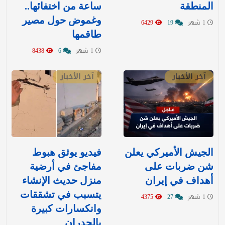
المنطقة
ساعة من اختفائها..
وغموض حول مصير
1 شهر
19
6429
طاقمها
1 شهر
6
8438
آخر الأخبار
آخر الأخبار
‏الجيش الأميركي يعلن
فيديو يوثق هبوط
شن ضربات على
مفاجئ في أرضية
أهداف في إيران
منزل حديث الإنشاء
يتسبب في تشققات
1 شهر
27
4375
وانكسارات كبيرة
بالجدران