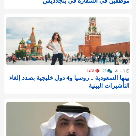
موظفين في السفارة في بنجلاديش
3 سنة
27
1428
بينها السعودية .. روسيا و4 دول خليجية بصدد إلغاء
التأشيرات البينية