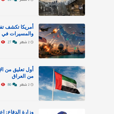
أمريكا تكشف تفا
والمسيرات في ا
1428
27
2 شهر
أول تعليق من ال
من العراق
858
80
2 شهر