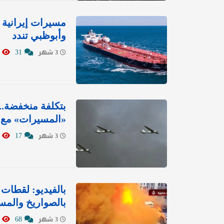
مسيرات إيرانية 
وأبوظبي تندد
552
31
3 شهر
بتكلفة منخفضة..
«المسيرات» مع 
1471
17
3 شهر
بالفيديو: لقطات
بالصواريخ والمسي
7819
68
3 شهر