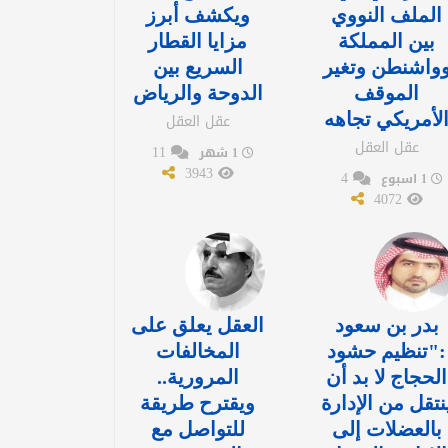
الملف النووي
ويكشف أبرز
بين المملكة
مزايا القطار
واشنطن وتغير
السريع بين
الموقف
الدوحة والرياض
لأمريكي تجاهه
عقل العقل
عقل العقل
11
1 شهر
3943
4
1 اسبوع
4072
بدر بن سعود
العقل يعلق على
:"تنظيم حشود
المخالفات
الحجاج لا بد أن
المرورية..
نتقل من الإدارة
ويقترح طريقة
بالعضلات إلى
للتواصل مع