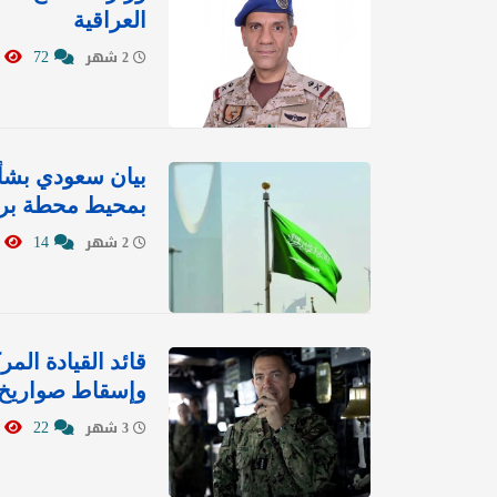
العراقية
1736
72
2 شهر
بيان سعودي بشأن
بمحيط محطة براك
1009
14
2 شهر
وإسقاط صواريخ و
656
22
3 شهر