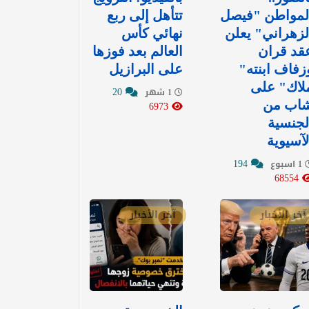
لمواطن "فيصل
تتأهل إلى ربع
لزهراني" يعلن
نهائي كأس
قد قران
العالم بعد فوزها
زفاف ابنته"
على البرازيل
لاك" على
20
1 شهر
اب من
6973
لجنسية
لآسيوية
194
1 اسبوع
68554
آخر الأخبار
آخر الأخبار