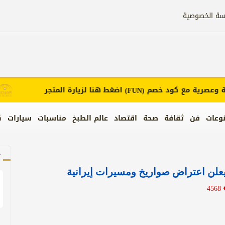
سة الخصوصية
صرية مع كود خصم
اضغط هنا لزيارة المتجر
إع
(FUN)
وعات
فن
ثقافة
صحة
اقتصاد
عالم الطبخ
مناسبات
سيارات
ك
آ
علن اعتراض صواريخ ومسيرات إيرانية
4568