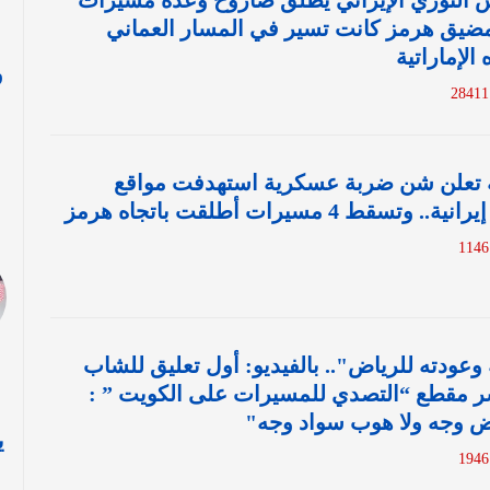
س الثوري الإيراني يطلق صاروخ وعدة مسيرات
مضيق هرمز كانت تسير في المسار العماني
الإماراتية
و
2
ا
ية تعلن شن ضربة عسكرية استهدفت مواقع
قط 4 مسيرات أطلقت باتجاه هرمز
 وعودته للرياض".. بالفيديو: أول تعليق للشاب
ر مقطع “التصدي للمسيرات على الكويت ” :
اض وجه ولا هوب سواد وجه"
ي