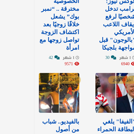
وكس نيوز:
الخصوصية
رامب تدخل
مخترقة .. “نمبر
خصيًا لرفع
بوك” يشعل
يقاف اللاعب
خلافًا زوجيًا بعد
لأمريكي
اكتشاف الزوجة
بالوجون" قبل
تواصل زوجها مع
واجهة بلجيكا
امرأة
42
30
1 شهر
1 شهر
9571
6940
آخر الأخبار
آخر الأخبار
الفيفا" يلغي
بالفيديو.. شباب
لبطاقة الحمراء
من أصول