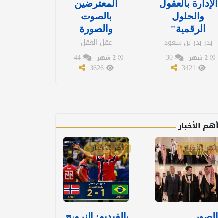
الإدارة بالعقول
المعترضين
والحلول
بالصوت
الرقمية"
والصورة
بدر بدر بن سعود
عقل العقل
44
30
2 شهر
2 شهر
3626
3421
هم الأخبار
آخر الأخبار
آخر الأخبار
الصور..
بالفيديو: ‏النرويج