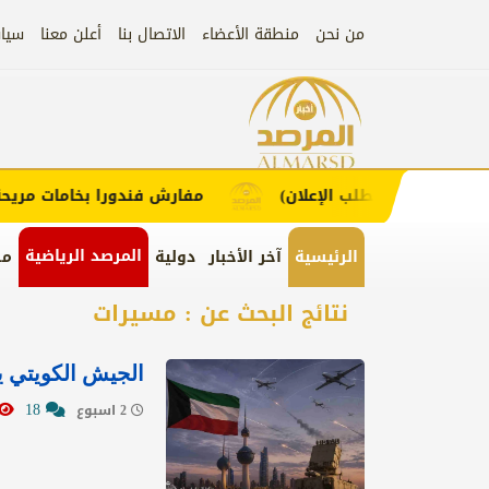
من نحن
منطقة الأعضاء
الاتصال بنا
أعلن معنا
سيا
إعلان
اء (اضغط لطلب الإعلان)
مفارش فندورا بخامات مريحة وع
المرصد الرياضية
الرئيسية
آخر الأخبار
دولية
من
نتائج البحث عن : مسيرات
الجيش الكويتي ي
18
2 اسبوع