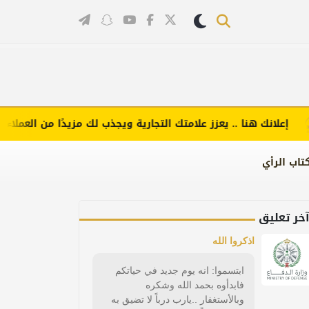
لانك هنا .. يعزز علامتك التجارية ويجذب لك مزيدًا من العملاء (اضغط
تاب الرأي
خر تعليق
اذكروا الله
ابتسموا: انه يوم جديد في حياتكم
فابدأوه بحمد الله وشكره
وبالأستغفار ..يارب درباً لا تضيق به