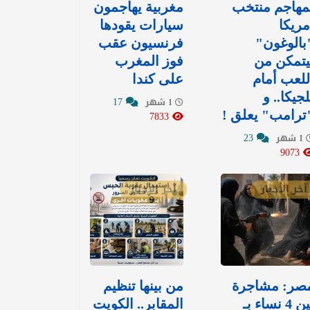
مهاجم منتخب
مغربية يهاجمون
مريكا
سيارات يقودها
بالوغون"
فرنسيون عقب
يتمكن من
فوز المغرب
للعب أمام
على كندا
لجيكا.. و
17
1 شهر
ترامب" يعلق !
7833
23
1 شهر
9073
آخر الأخبار
آخر الأخبار
صر: مشاجرة
من بينها تنظيم
بين 4 نساء بـ
المقابر.. الكويت