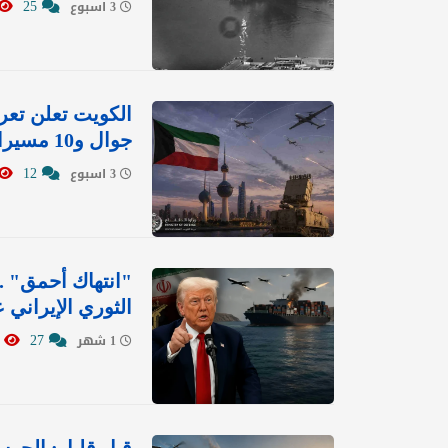
25
3 اسبوع
جوال و10 مسيرات
12
3 اسبوع
"انتهاك أحمق" .
الثوري الإيراني
6593
27
1 شهر