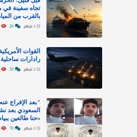
قبل قليل: ‏الحر
تجاه سفينة في 
بالقرب من المياه 
8411
26
1 شهر
القوات الأمريك
رادارات ساحلية إيرانية.. وتس
1146
29
2 شهر
"بعد الإفراج عنه
السعودي بعد نش
«حنا طالعين ببي
1946
70
2 شهر