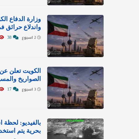
وزارة الدفاع الك
واندلاع حرائق ف
38
2 اسبوع
الكويت تعلن عن 
الصواريخ والمسي
17
3 اسبوع
بالفيديو: لحظة 
بحرية يتم استخدا