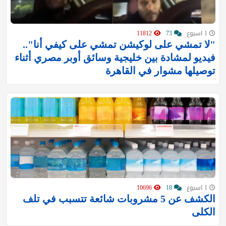
1 اسبوع
73
11812
"لا تمشي على لوكيشن تمشي على كيفي أنا"..
فيديو لمشادة بين خليجية وسائق أوبر مصري أثناء
توصيلها مشوار في القاهرة
1 اسبوع
18
10696
الكشف عن 5 مشروبات شائعة تتسبب في تلف
الكلى