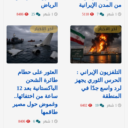
من المدن الإيرانية
الرياض
1 شهر
7
5118
1 شهر
25
8486
آخر الأخبار
آخر الأخبار
التلفزيون الإيراني :
العثور على حطام
الحرس الثوري يجهز
طائرة الشحن
لرد واسع جدًا في
الباكستانية بعد 12
المنطقة
ساعة من اختفائها..
وغموض حول مصير
1 شهر
19
6402
طاقمها
1 شهر
6
8406