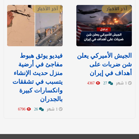
آخر الأخبار
آخر الأخبار
‏الجيش الأميركي يعلن
فيديو يوثق هبوط
شن ضربات على
مفاجئ في أرضية
أهداف في إيران
منزل حديث الإنشاء
يتسبب في تشققات
1 شهر
27
4367
وانكسارات كبيرة
بالجدران
1 شهر
26
6796