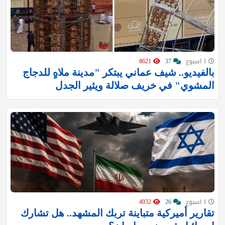
1 اسبوع
37
8621
بالفيديو.. شيف عماني يبتكر "مدينة ملاهٍ للدجاج
المشوي" في خريف صلالة ويثير الجدل
1 اسبوع
26
4932
تقارير أميركية متباينة تربك المشهد.. هل تشارك