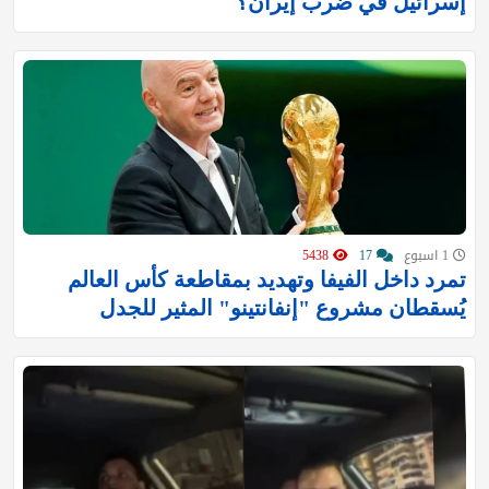
إسرائيل في ضرب إيران؟
1 اسبوع
17
5438
تمرد داخل الفيفا وتهديد بمقاطعة كأس العالم
يُسقطان مشروع "إنفانتينو" المثير للجدل