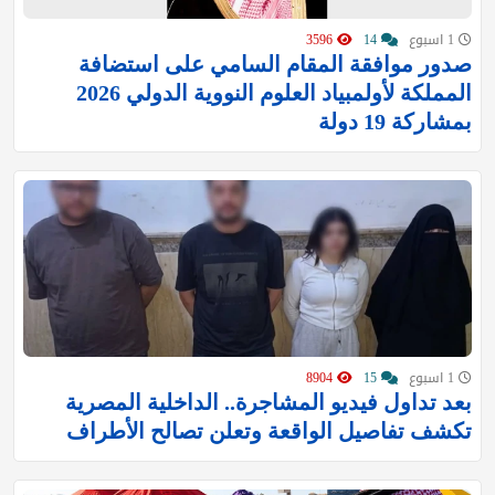
1 اسبوع
14
3596
صدور موافقة المقام السامي على استضافة
المملكة لأولمبياد العلوم النووية الدولي 2026
بمشاركة 19 دولة
1 اسبوع
15
8904
بعد تداول فيديو المشاجرة.. الداخلية المصرية
تكشف تفاصيل الواقعة وتعلن تصالح الأطراف