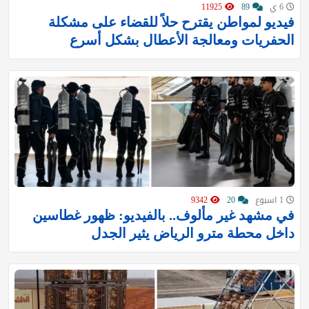
6 ي
89
11925
فيديو لمواطن يقترح حلاً للقضاء على مشكلة
الحفريات ومعالجة الأعطال بشكل أسرع
1 اسبوع
20
9342
في مشهد غير مألوف.. بالفيديو: ظهور غطاسين
داخل محطة مترو الرياض يثير الجدل