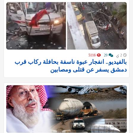
2 ي
29
5116
بالفيديو.. انفجار عبوة ناسفة بحافلة ركاب قرب
دمشق يسفر عن قتلى ومصابين