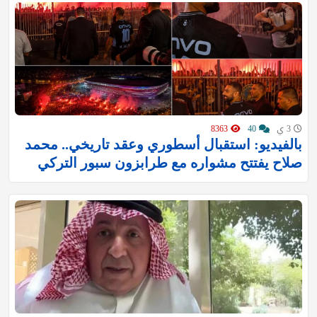
3 ي
40
8363
بالفيديو: استقبال أسطوري وعقد تاريخي.. محمد
صلاح يفتتح مشواره مع طرابزون سبور التركي