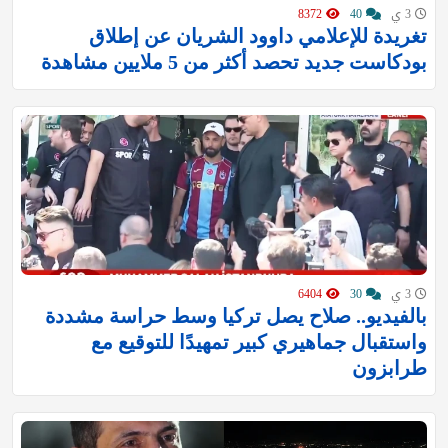
3 ي
40
8372
تغريدة للإعلامي داوود الشريان عن إطلاق
بودكاست جديد تحصد أكثر من 5 ملايين مشاهدة
3 ي
30
6404
بالفيديو.. صلاح يصل تركيا وسط حراسة مشددة
واستقبال جماهيري كبير تمهيدًا للتوقيع مع
طرابزون