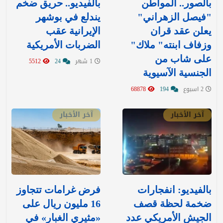
بالصور.. المواطن
بالفيديو.. حريق ضخم
"فيصل الزهراني"
يندلع في بوشهر
يعلن عقد قران
الإيرانية عقب
وزفاف ابنته" ملاك"
الضربات الأمريكية
على شاب من
1 شهر
24
5512
الجنسية الآسيوية
2 اسبوع
194
68878
آخر الأخبار
آخر الأخبار
بالفيديو: انفجارات
‏فرض غرامات تتجاوز
ضخمة لحظة قصف
16 مليون ريال على
الجيش الأمريكي عدد
«مثيري الغبار» في