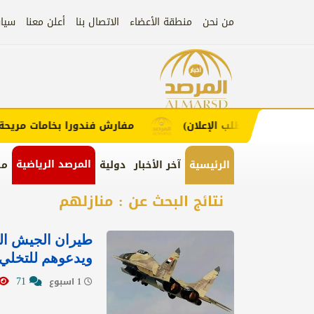
من نحن
منطقة الأعضاء
الاتصال بنا
أعلن معنا
سيا
إعلان
ء (اضغط لطلب الإعلان)
مفارش فندورا بخامات مريحة وعص
المرصد الرياضية
الرئيسية
آخر الأخبار
دولية
من
نتائج البحث عن : منازلهم
طيران الجيش ال
ويدعوهم للتخلي 
71
1 اسبوع