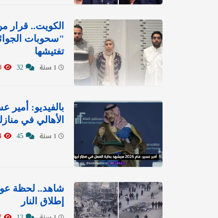
"سحوبات الجوائز
تفتيشها
67320
32
1 سنة
بالفيديو: أمير 
الأهالي في منازل
30184
45
1 سنة
شاهد.. لحظة عو
إطلاق النار
12757
12
1 سنة