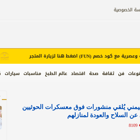
سة الخصوصية
رية مع كود خصم
اضغط هنا لزيارة المتجر
إعل
(FUN)
وعات
فن
ثقافة
صحة
اقتصاد
عالم الطبخ
مناسبات
سيارات
ك
آ
يمني يُلقي منشورات فوق معسكرات الحوثيين
عن السلاح والعودة لمنازلهم
8109