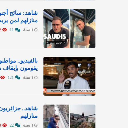
شاهد: سائح أجنب
منازلهم لمن يريد
11262
11
1 سنة
بالفيديو.. مواط
يقومون بإيقاف سي
2
121
1 سنة
شاهد.. جزائريون
منازلهم
21928
22
1 سنة