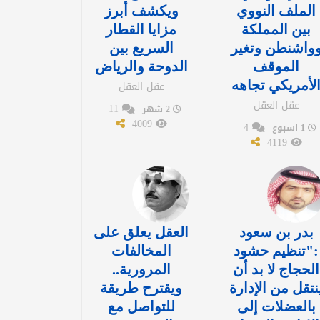
الملف النووي
ويكشف أبرز
بين المملكة
مزايا القطار
واشنطن وتغير
السريع بين
الموقف
الدوحة والرياض
لأمريكي تجاهه
عقل العقل
عقل العقل
11
2 شهر
4009
4
1 اسبوع
4119
بدر بن سعود
العقل يعلق على
:"تنظيم حشود
المخالفات
الحجاج لا بد أن
المرورية..
نتقل من الإدارة
ويقترح طريقة
بالعضلات إلى
للتواصل مع