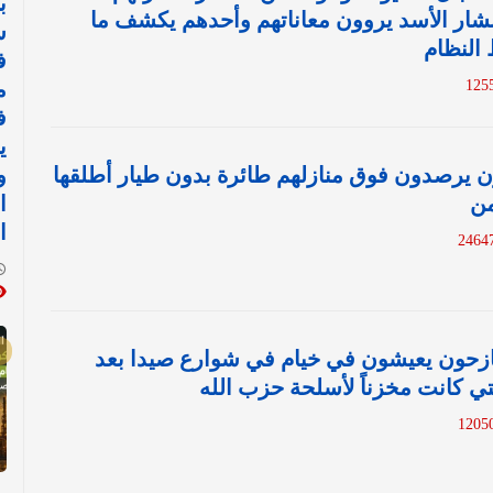
ب
 بشار الأسد يروون معاناتهم وأحدهم يكشف ما
س
النظام
ف
م
ف
ي
ن يرصدون فوق منازلهم طائرة بدون طيار أطلقها
و
من
ا
ا
نازحون يعيشون في خيام في شوارع صيدا بعد
ي كانت مخزناً لأسلحة حزب الله