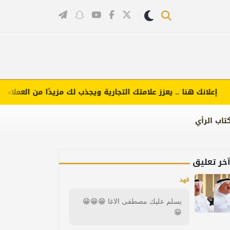
انك هنا .. يعزز علامتك التجارية ويجذب لك مزيدًا من العملاء (اضغط 
تاب الرأي
خر تعليق
فهد
يسلم عليك مصطفى الاغا 😁😁😁
😁