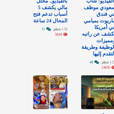
الفيديو: شاب
بالفيديو.. محلل
عودي موظف
مالي يكشف 5
ي فندق
أسباب تدعم فتح
اريوت بميامي
المحال 24 ساعة
ي أمريكا
31
1 شهر
كشف عن راتبه
5016
مميزات
لوظيفة وطريقة
لتقدم إليها
48
1 شهر
13635
آخر الأخبار
آخر الأخبار