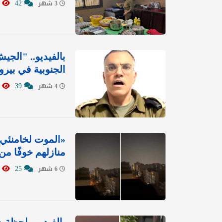
1398
42
3 شهر
بالفيديو.. "الجيش
الجنوبية في بيروت
4685
39
4 شهر
«الموت لخامنئي».
منازلهم خوفًا من 
9359
25
6 شهر