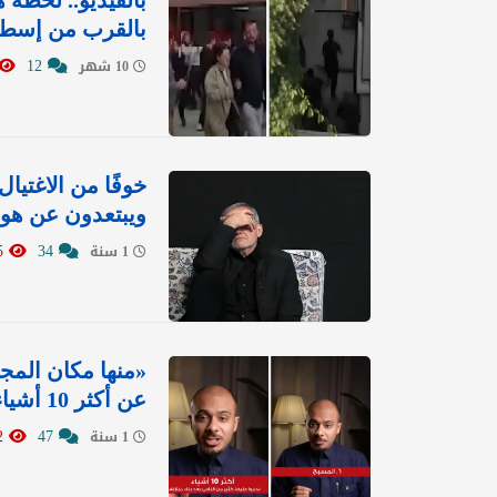
بالفيديو.. لحظة
بالقرب من إسطن
12
10 شهر
خوفًا من الاغتيال
ويبتعدون عن هوا
6775
34
1 سنة
«منها مكان المج
عن أكثر 10 أشياء ندم عليها الناس بعد بناء منازلهم
29152
47
1 سنة