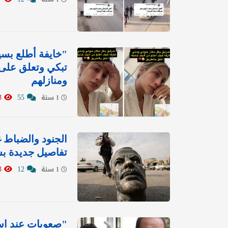
"خايفة أطلع بسيا
تبكي وتعلق على 
ومنازلهم
16713
55
1 سنة
الجنود والضباط 
تفاصيل جديدة بش
9463
12
1 سنة
"صعوبات عند اس