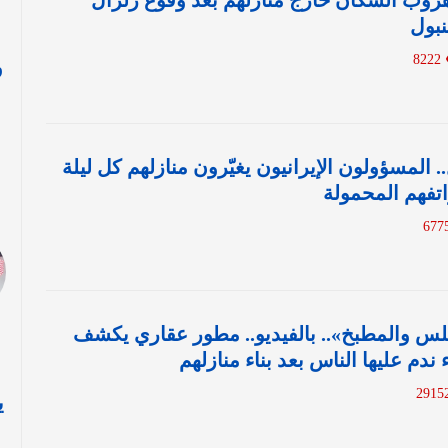
 هروب السكان خارج منازلهم بعد وقوع زلزال
بول
8222
و
ا
.. المسؤولون الإيرانيون يغيّرون منازلهم كل ليلة
تفهم المحمولة
لس والمطبخ».. بالفيديو.. مطور عقاري يكشف
ي