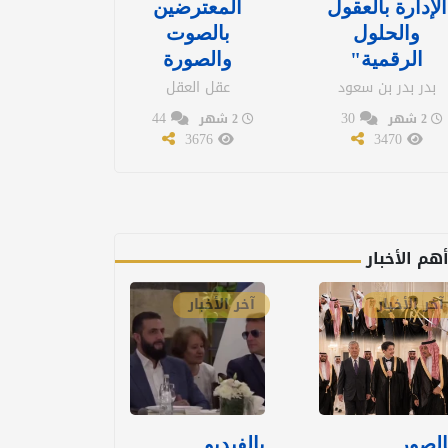
الإدارة بالعقول
المعترضين
والحلول
بالصوت
الرقمية"
والصورة
بدر بدر بن سعود
عقل العقل
44
30
2 شهر
2 شهر
3676
3470
هم الأخبار
آخر الأخبار
آخر الأخبار
الصور..
بالفيديو..