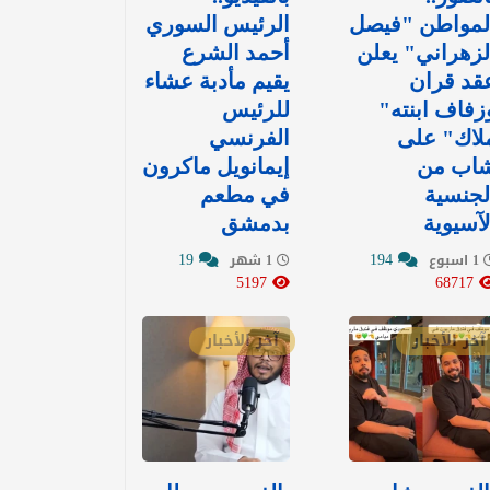
لمواطن "فيصل
الرئيس السوري
لزهراني" يعلن
أحمد الشرع
قد قران
يقيم مأدبة عشاء
زفاف ابنته"
للرئيس
لاك" على
الفرنسي
اب من
إيمانويل ماكرون
لجنسية
في مطعم
لآسيوية
بدمشق
19
194
1 اسبوع
1 شهر
5197
68717
آخر الأخبار
آخر الأخبار