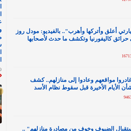
ا
ا
ع
و
رتي أعلق وأتركها وأهرب".. بالفيديو: مودل روز
م
حرائق كاليفورنيا وتكشف ما حدث لأصحابها
ش
ا
ا
غادروا مواقعهم وعادوا إلى منازلهم.. كشف
أن الأيام الأخيرة قبل سقوط نظام الأسد
تقبال الضيوف وخوف من مصادرة منازلهم" ..