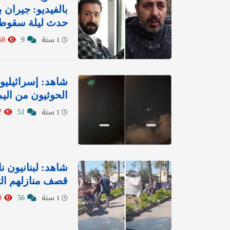
بالفيديو: جيران
حدث ليلة سقوط 
12558
9
1 سنة
شاهد: إسرائيليو
الحوثيون من الي
24647
51
1 سنة
شاهد: لبنانيون 
قصف منازلهم الت
12050
56
1 سنة