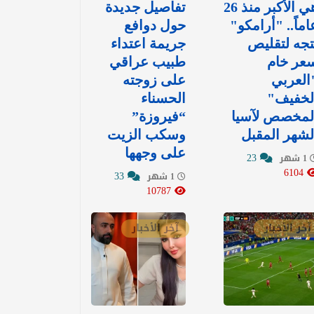
هي الأكبر منذ 26
تفاصيل جديدة
اماً.. "أرامكو"
حول دوافع
تجه لتقليص
جريمة اعتداء
عر خام
طبيب عراقي
العربي
على زوجته
لخفيف"
الحسناء
لمخصص لآسيا
“فيروزة”
لشهر المقبل
وسكب الزيت
على وجهها
23
1 شهر
6104
33
1 شهر
10787
آخر الأخبار
آخر الأخبار