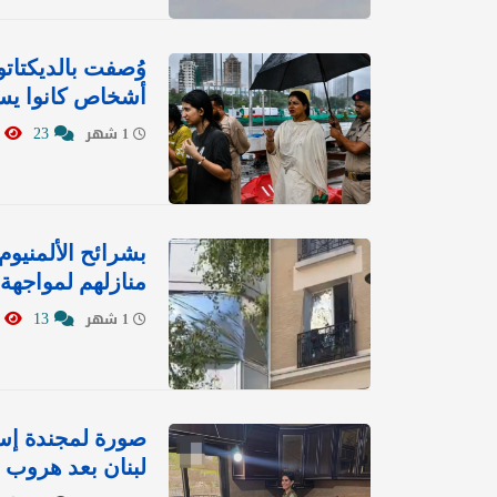
وُصفت بالديكتاتو
أشخاص كانوا يست
0611
23
1 شهر
بشرائح الألمنيوم
منازلهم لمواجهة 
1707
13
1 شهر
صورة لمجندة إسر
لبنان بعد هروب 