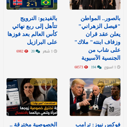
بالصور.. المواطن
بالفيديو: ‏النرويج
"فيصل الزهراني"
تتأهل إلى ربع نهائي
يعلن عقد قران
كأس العالم بعد فوزها
وزفاف ابنته" ملاك"
على البرازيل
على شاب من
1 شهر
20
6982
الجنسية الآسيوية
1 اسبوع
194
68573
آخر الأخبار
آخر الأخبار
فوكس نيوز: ترامب
الخصوصية مخترقة ..