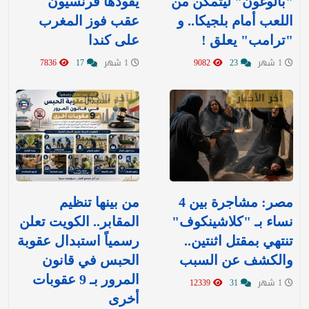
"بالوغون" ليتمكن من
يقودها فرنسيون
اللعب أمام بلجيكا.. و
عقب فوز المغرب
"ترامب" يعلق !
على كندا
1 شهر
23
9082
1 شهر
17
7836
آخر الأخبار
آخر الأخبار
مصر: مشاجرة بين 4
من بينها تنظيم
نساء بـ "كلاشينكوف"
المقابر.. الكويت تعلن
تنتهي بمقتل اثنتين..
رسمياً استبدال عقوبة
والكشف عن السبب
الحبس في قانون
المرور بـ 9 عقوبات
1 شهر
31
12339
أخرى