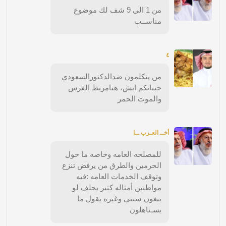
من 1 الى 9 شف لك موضوع
مناســب
٤
من يتكلمون ضدالدكتورالسعودي
جيناتكم ايش، هنامربط الفرس
والموت الحمر
أخــ العـرب ــا
للمصلحه العامه وخاصه ما حول
الحرمين والطرق من يرفض تنزع
وتوقف الخدمات العامه :فيه
مواطنين أمثاله كثير يحلف لو
يبغون سنتي وغيره يقول ما
يسـتاهلون