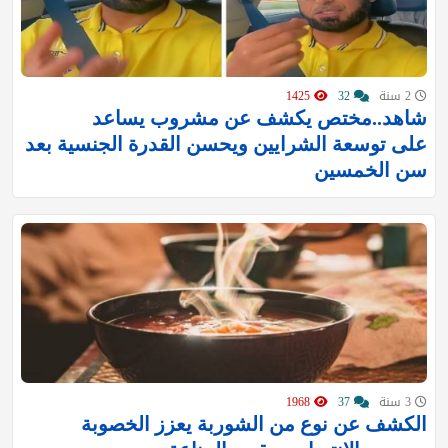
2 سنة
32
1425
شاهد..مختص يكشف عن مشروب يساعد
على توسعة الشرايين ويحسن القدرة الجنسية بعد
سن الخمسين
3 سنة
37
1968
الكشف عن نوع من الشوربة يعزز الخصوبة