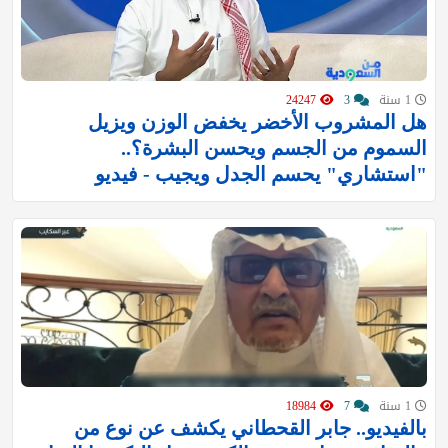
1 سنة
3
24247
هل المشروب الأخضر يخفض الوزن ويزيل
السموم من الجسم ويحسن البشرة؟..
"استشاري" يحسم الجدل ويجيب - فيديو
1 سنة
7
18984
بالفيديو.. جابر القحطاني يكشف عن نوع من