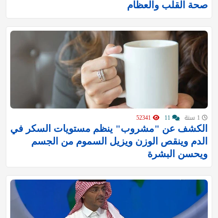
صحة القلب والعظام
1 سنة
11
52341
الكشف عن "مشروب" ينظم مستويات السكر في
الدم وينقص الوزن ويزيل السموم من الجسم
ويحسن البشرة