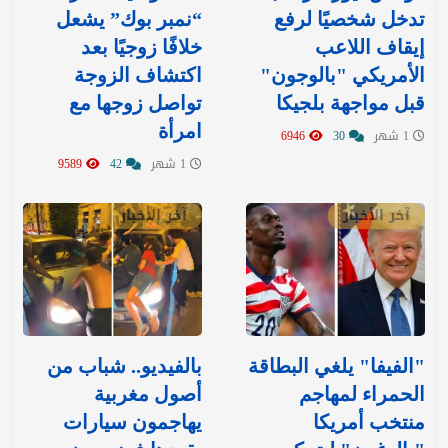
تدخل شخصيًا لرفع
“نمبر بوك” يشعل
إيقاف اللاعب
خلافًا زوجيًا بعد
الأمريكي "بالوجون"
اكتشاف الزوجة
قبل مواجهة بلجيكا
تواصل زوجها مع
امرأة
1 شهر
30
6946
1 شهر
42
9589
آخر الأخبار
آخر الأخبار
"الفيفا" يلغي البطاقة
بالفيديو.. شباب من
الحمراء لمهاجم
أصول مغربية
منتخب أمريكا
يهاجمون سيارات