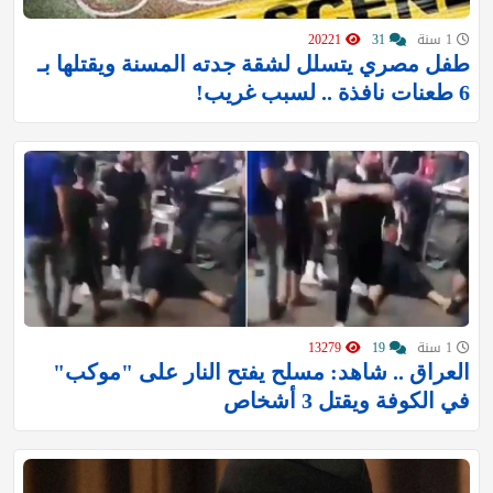
1 سنة
31
20221
طفل مصري يتسلل لشقة جدته المسنة ويقتلها بـ
6 طعنات نافذة .. لسبب غريب!
1 سنة
19
13279
‏العراق .. شاهد: مسلح يفتح النار على "موكب"
في الكوفة ويقتل 3 أشخاص