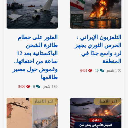
التلفزيون الإيراني :
العثور على حطام
الحرس الثوري يجهز
طائرة الشحن
لرد واسع جدًا في
الباكستانية بعد 12
المنطقة
ساعة من اختفائها..
وغموض حول مصير
1 شهر
19
6401
طاقمها
1 شهر
6
8406
آخر الأخبار
آخر الأخبار