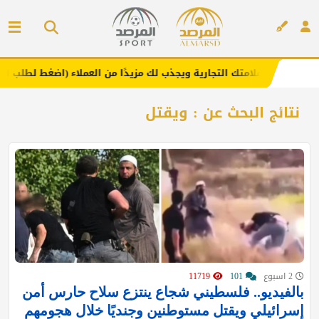
عزز علامتك التجارية ويجذب لك مزيدًا من العملاء (اضغط لطلب الإعلان)
إعلان
نتائج البحث عن : ويقتل
2 اسبوع
101
11719
بالفيديو.. فلسطيني شجاع ينتزع سلاح حارس أمن
إسرائيلي ويقتل مستوطنين وجنديًا خلال هجومهم