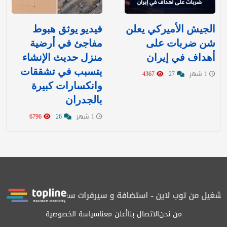
‏الجيش الأميركي يعلن
فيديو يوثق هبوط
شن ضربات على
مفاجئ في أرضية
أهداف في إيران
منزل حديث الإنشاء
يتسبب في تشققات
1 شهر
27
4367
وانكسارات كبيرة
بالجدران
1 شهر
26
6796
يل من توب لاين - استضافة و سيرفرات سعودية
المرصد حاصلة على ال
من نحن
الاتصال بنا
أعلن معنا
سياسة الخصوصية