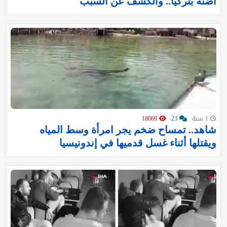
أضنة بتركيا.. والكشف عن السبب
1 سنة
23
18069
شاهد.. تمساح ضخم يجر امرأة وسط المياه
ويقتلها أثناء غسل قدميها في إندونيسيا