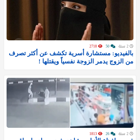
2 سنة
50
2718
بالفيديو: مستشارة أسرية تكشف عن أكثر تصرف
من الزوج يدمر الزوجة نفسياً ويقتلها !
2 سنة
26
1813