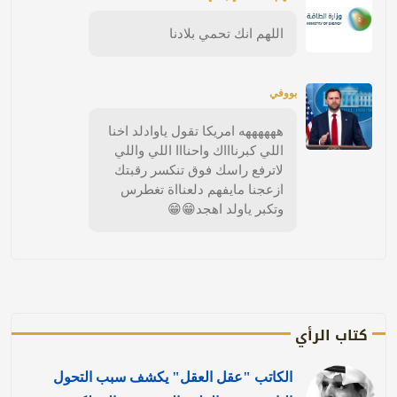
اللهم انك تحمي بلادنا
بووفي
ههههههه امريكا تقول ياوادلد اخنا
اللي كبرناااك واحنااا اللي واللي
لاترفع راسك فوق تنكسر رقبتك
ازعجنا مايفهم دلعنااة تغطرس
وتكبر ياولد اهجد😁😁
كتاب الرأي
الكاتب "عقل العقل" يكشف سبب التحول