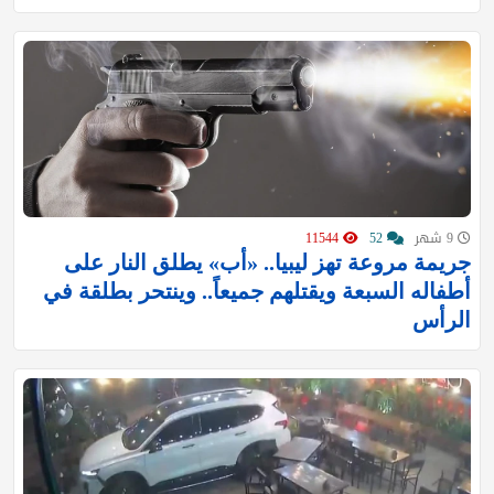
9 شهر
52
11544
جريمة مروعة تهز ليبيا.. «أب» يطلق النار على
أطفاله السبعة ويقتلهم جميعاً.. وينتحر بطلقة في
الرأس