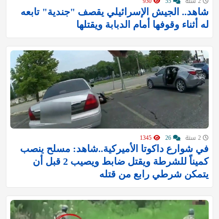
2 سنة
55
930
شاهد.. الجيش الإسرائيلي يقصف "جندية" تابعه
له أثناء وقوفها أمام الدبابة ويقتلها
2 سنة
26
1345
في شوارع داكوتا الأميركية..شاهد: مسلح ينصب
كميناً للشرطة ويقتل ضابط ويصيب 2 قبل أن
يتمكن شرطي رابع من قتله