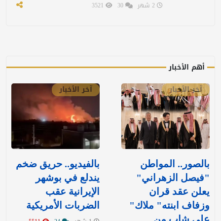
2 شهر
30
3521
أهم الأخبار
آخر الأخبار
آخر الأخبار
بالصور.. المواطن
بالفيديو.. حريق ضخم
"فيصل الزهراني"
يندلع في بوشهر
يعلن عقد قران
الإيرانية عقب
وزفاف ابنته" ملاك"
الضربات الأمريكية
على شاب من