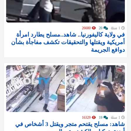
1 سنة
20
26680
في ولاية كاليفورنيا.. شاهد..مسلح يطارد امرأة
أمريكية ويقتلها والتحقيقات تكشف مفاجأة بشأن
دوافع الجريمة
1 سنة
19
16329
شاهد: مسلح يقتحم متجر ويقتل 3 أشخاص في