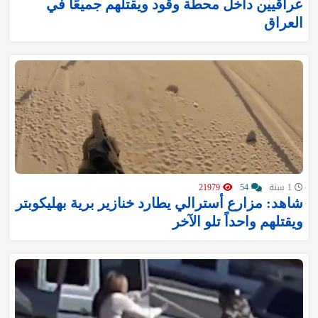
عراقيين داخل محطة وقود ويقتلهم جميعًا في
العراق
1 سنة
54
21979
شاهد: مزارع أسترالي يطارد خنازير برية بهليكوبتر
ويقتلهم واحداً تلو الآخر