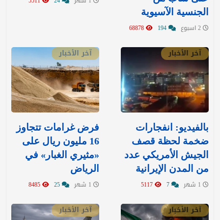
1 شهر
24
5511
الجنسية الآسيوية
2 اسبوع
194
68878
آخر الأخبار
آخر الأخبار
بالفيديو: انفجارات
‏فرض غرامات تتجاوز
ضخمة لحظة قصف
16 مليون ريال على
الجيش الأمريكي عدد
«مثيري الغبار» في
من المدن الإيرانية
الرياض
1 شهر
7
5117
1 شهر
25
8485
آخر الأخبار
آخر الأخبار