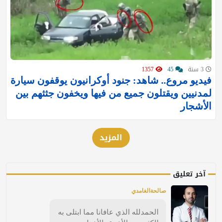
3 سنة
45
1357
فيديو مروع.. شاهد: جنود أوكرانيون يوقفون سيارة
لمدنيين ويقتلون جميع من فيها ويخفون جثثهم بين
الأشجار
المزيد
آخر تعليق
صالحةالغامدي
الحمدلله الذي عافانا مما ابتلى به