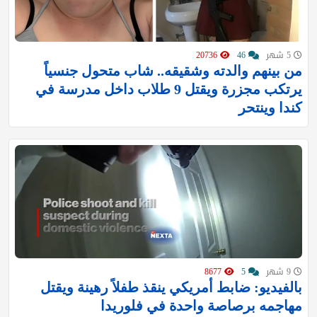
5 شهر
46
20736
من بينهم والدته وشقيقه.. شاب متحول جنسياً
يرتكب مجزرة ويقتل 9 طلاب داخل مدرسة في
كندا وينتحر
9 شهر
5
8677
بالفيديو: ضابط أمريكي ينقذ طفلاً رهينة ويقتل
مهاجمه برصاصة واحدة في فلوريدا