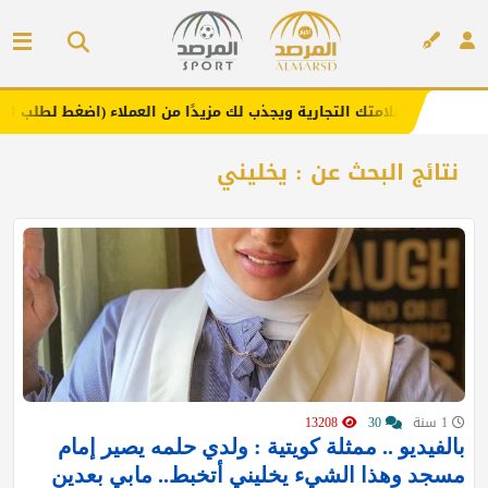
نا .. يعزز علامتك التجارية ويجذب لك مزيدًا من العملاء (اضغط لطلب الإعلا
إعلان
نتائج البحث عن : يخليني
1 سنة
30
13208
بالفيديو .. ممثلة كويتية : ولدي حلمه يصير إمام
مسجد وهذا الشيء يخليني أتخبط.. مابي بعدين