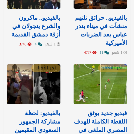
بالفيديو.. حرائق تلتهم
بالفيديو.. ماكرون
منشآت في ميناء بندر
والشرع يتجولان في
عباس بعد الضربات
أزقة دمشق القديمة
الأميركية
1 شهر
4
3746
1 شهر
11
4727
آخر الأخبار
آخر الأخبار
فيديو جديد يوثق
بالفيديو: لحظة
اللقطة الكاملة للهدف
مشاركة الجمهور
المصري الملغى في
السعودي المقيمين