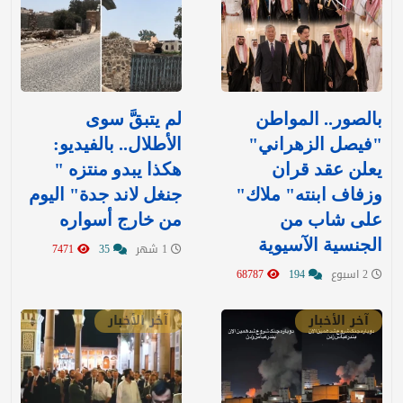
بالصور.. المواطن
لم يتبقَّ سوى
"فيصل الزهراني"
الأطلال.. بالفيديو:
يعلن عقد قران
هكذا يبدو منتزه "
وزفاف ابنته" ملاك"
جنغل لاند جدة" اليوم
على شاب من
من خارج أسواره
الجنسية الآسيوية
1 شهر
35
7471
2 اسبوع
194
68787
آخر الأخبار
آخر الأخبار