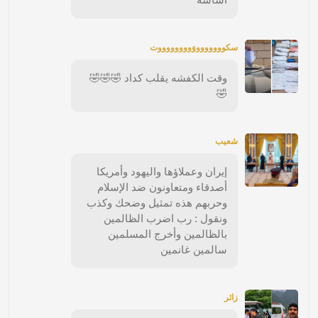
سكووووووووَووووووووت
وقت الكفشه يقلب كداد 🤣🤣🤣
🤣
شعيب
إيران وعملاؤها واليهود وأمريكا
أصدقاء ومتعاونون ضد الإسلام
وحربهم هذه تمثيل وضحك وكذب
ونقول : رب اضرب الظالمين
بالظالمين وأخرج المسلمين
سالمين غانمين
زائر