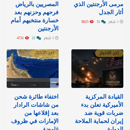
مرمى الأرجنتين الذي
المصريين بالرياض
أثار الجدل
فرحهم وحزنهم بعد
خسارة منتخبهم أمام
1 شهر
51
8025
الأرجنتين
1 شهر
21
4731
آخر الأخبار
آخر الأخبار
القيادة المركزية
اختفاء طائرة شحن
الأميركية تعلن بدء
من شاشات الرادار
ضربات قوية ضد
بعد إقلاعها من
إيران لحماية الملاحة
الإمارات في ظروف
الدولية
غامضة