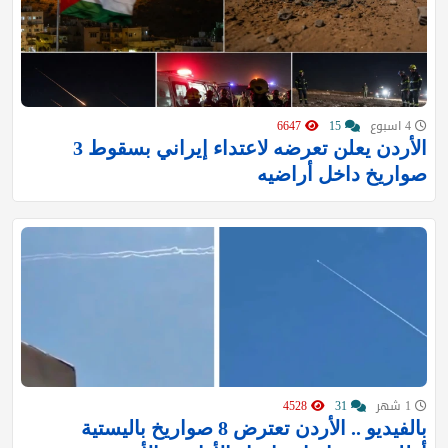
4 اسبوع
15
6647
الأردن يعلن تعرضه لاعتداء إيراني بسقوط 3
صواريخ داخل أراضيه
1 شهر
31
4528
بالفيديو .. الأردن تعترض 8 صواريخ باليستية