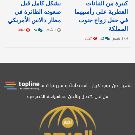
كبيرة من النباتات
بشكل كامل قبل
العطرية على رأسيهما
صعوده الطائرة في
في حفل زواج جنوب
مطار دالاس الأمريكي
المملكة
1 شهر
24
7862
1 شهر
52
7557
غيل من توب لاين - استضافة و سيرفرات سعودية
المرصد حاصلة على ا
من نحن
الاتصال بنا
أعلن معنا
سياسة الخصوصية