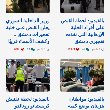
بالفيديو: لحظة القبض
وزير الداخلية السوري
على أفراد الخلية
يعلن القبض على خلية
الإرهابية التي نفذت
تفجيرات دمشق ..
تفجيري دمشق
وكشف الأسماء قريبًا
1 شهر
24
11949
1 شهر
13
6486
آخر الأخبار
آخر الأخبار
بالفيديو: مواطنان
بالفيديو: لحظة تفتيش
يتزينان بوضع كمية
كريستيانو رونالدو