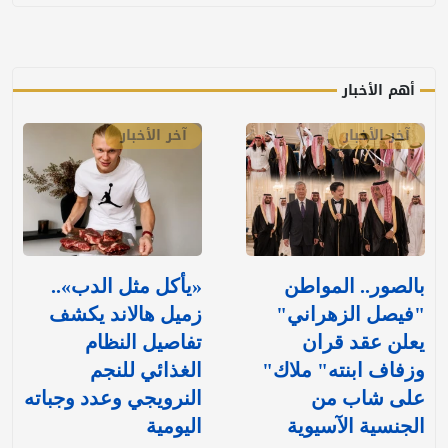
أهم الأخبار
آخر الأخبار
آخر الأخبار
بالصور.. المواطن
«يأكل مثل الدب»..
"فيصل الزهراني"
زميل هالاند يكشف
يعلن عقد قران
تفاصيل النظام
وزفاف ابنته" ملاك"
الغذائي للنجم
على شاب من
النرويجي وعدد وجباته
الجنسية الآسيوية
اليومية