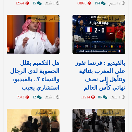
2 اسبوع
194
68970
1 شهر
15
12594
آخر الأخبار
آخر الأخبار
بالفيديو : فرنسا تفوز
هل التكميم يقلل
على المغرب بثنائية
الخصوبة لدى الرجال
وتتأهل إلى نصف
والنساء ؟.. بالفيديو:
نهائي كأس العالم
استشاري يجيب
1 شهر
86
11914
1 شهر
12
7343
آخر الأخبار
آخر الأخبار