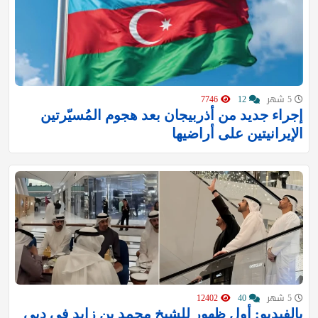
5 شهر
12
7746
إجراء جديد من أذربيجان بعد هجوم المُسيّرتين
الإيرانيتين على أراضيها
5 شهر
40
12402
بالفيديو: أول ظهور للشيخ محمد بن زايد في دبي