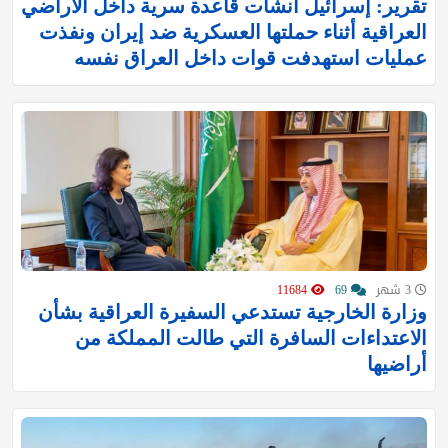
تقرير: إسرائيل أنشأت قاعدة سرية داخل الأراضي
العراقية أثناء حملتها العسكرية ضد إيران ونفذت
عمليات استهدفت قوات داخل العراق نفسه
3 شهر
69
11684
وزارة الخارجية تستدعي السفيرة العراقية بشأن
الاعتداءات السافرة التي طالت المملكة من
أراضيها