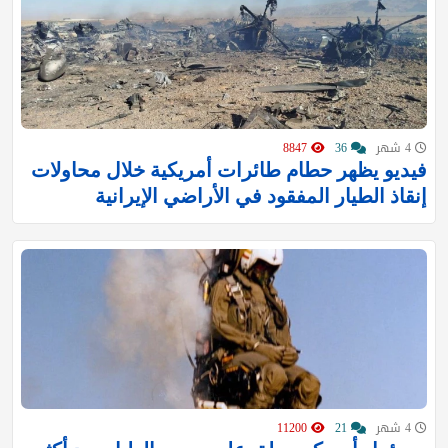
4 شهر
36
8847
فيديو يظهر ‏حطام طائرات أمريكية خلال محاولات
إنقاذ الطيار المفقود في الأراضي الإيرانية
4 شهر
21
11200