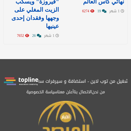
نهائي كأس العالم
"فيروزة" ويسكب
الزيت المغلي على
1 شهر
19
6274
وجهها وفقدان إحدى
عينيها
1 شهر
26
7652
 بتشغيل من توب لاين - استضافة و سيرفرات سعودية
المرصد حاصلة ع
من نحن
الاتصال بنا
أعلن معنا
سياسة الخصوصية