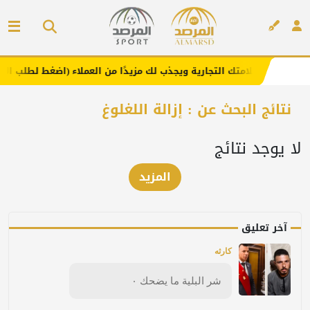
نا .. يعزز علامتك التجارية ويجذب لك مزيدًا من العملاء (اضغط لطلب الإعلا
إعلان
نتائج البحث عن : إزالة اللغلوغ
لا يوجد نتائج
المزيد
آخر تعليق
كارثه
شر البلية ما يضحك ٠