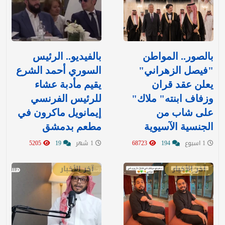
بالصور.. المواطن
بالفيديو.. الرئيس
"فيصل الزهراني"
السوري أحمد الشرع
يعلن عقد قران
يقيم مأدبة عشاء
وزفاف ابنته" ملاك"
للرئيس الفرنسي
على شاب من
إيمانويل ماكرون في
الجنسية الآسيوية
مطعم بدمشق
1 اسبوع
194
68723
1 شهر
19
5205
آخر الأخبار
آخر الأخبار