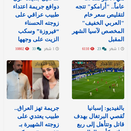
عاماً.. "أرامكو" تتجه
دوافع جريمة اعتداء
لتقليص سعر خام
طبيب عراقي على
"العربي الخفيف"
زوجته الحسناء
المخصص لآسيا الشهر
“فيروزة” وسكب
المقبل
الزيت على وجهها
1 شهر
23
6110
1 شهر
33
10802
آخر الأخبار
آخر الأخبار
بالفيديو: إسبانيا
جريمة تهز العراق..
تُقصي البرتغال بهدف
طبيب يعتدي على
قاتل وتتأهل إلى ربع
زوجته الشهيرة بـ