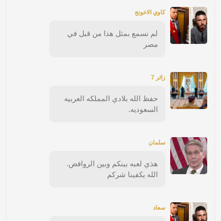
كاوي الاخونج
لم نسمع بمثل هذا من قبل في
مصر
زائر 7
حفظ الله بلادي المملكه العربيه
السعوديه.
سلمان
هذي لعبه بينكم وبين الروافض.
الله يكفينا شركم
سعاد