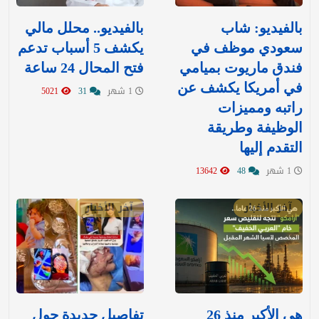
بالفيديو: شاب
بالفيديو.. محلل مالي
سعودي موظف في
يكشف 5 أسباب تدعم
فندق ماريوت بميامي
فتح المحال 24 ساعة
في أمريكا يكشف عن
1 شهر
31
5021
راتبه ومميزات
الوظيفة وطريقة
التقدم إليها
1 شهر
48
13642
آخر الأخبار
آخر الأخبار
هي الأكبر منذ 26
تفاصيل جديدة حول