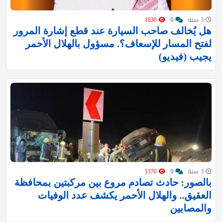
3 سنة
0
1030
هل يُخالف صاحب السيارة عند قطع إشارة المرور
لفتح المسار للإسعاف؟. مسؤول بالهلال الأحمر
يجيب (فيديو)
3 سنة
0
1370
بالصور: حادث تصادم مروع بين مركبتين بمحافظة
العقيق.. والهلال الأحمر يكشف عدد الوفيات
والمصابين