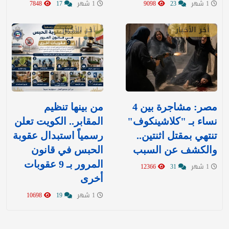
1 شهر
23
9098
1 شهر
17
7848
آخر الأخبار
آخر الأخبار
مصر: مشاجرة بين 4
من بينها تنظيم
نساء بـ "كلاشينكوف"
المقابر.. الكويت تعلن
تنتهي بمقتل اثنتين..
رسمياً استبدال عقوبة
والكشف عن السبب
الحبس في قانون
المرور بـ 9 عقوبات
1 شهر
31
12366
أخرى
1 شهر
19
10698