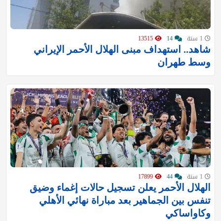
1 سنة
14
13515
شاهد.. استهداف مبنى الهلال الأحمر الإيراني
وسط طهران
1 سنة
44
17899
الهلال الأحمر يعلن تسجيل حالات إغماء وضيق
تنفس بين الجماهير بعد مباراة نهائي ‎الأهلي
وكاواساكي