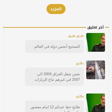
المزيد
آخر تعليق
طربق طربق
الصحيح أنجس دولة في العالم
مكاري
نفس شغل العراق 2004 الى
2007 في غيرهم نتاج الزيارات
مكاري
طايح حظ عندكم 12 امام معصور