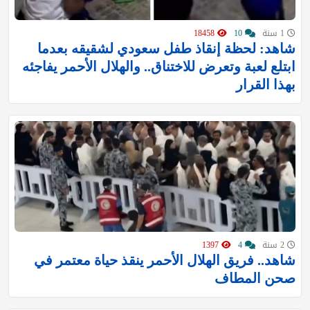
1 سنة
10
18458
شاهد: لحظة إنقاذ طفل سعودي لشقيقه بعدما
ابتلع لعبة وتعرض للاختناق.. والهلال الأحمر يفاجئه
بهذا القرار
2 سنة
4
1397
شاهد.. فريق الهلال الأحمر ينقذ حياة معتمر في
صحن المطاف