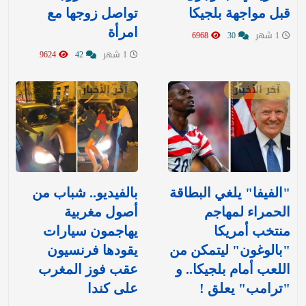
قبل مواجهة بلجيكا
تواصل زوجها مع
امرأة
1 شهر
30
6968
1 شهر
42
9624
آخر الأخبار
آخر الأخبار
"الفيفا" يلغي البطاقة
بالفيديو.. شباب من
الحمراء لمهاجم
أصول مغربية
منتخب أمريكا
يهاجمون سيارات
"بالوغون" ليتمكن من
يقودها فرنسيون
اللعب أمام بلجيكا.. و
عقب فوز المغرب
"ترامب" يعلق !
على كندا