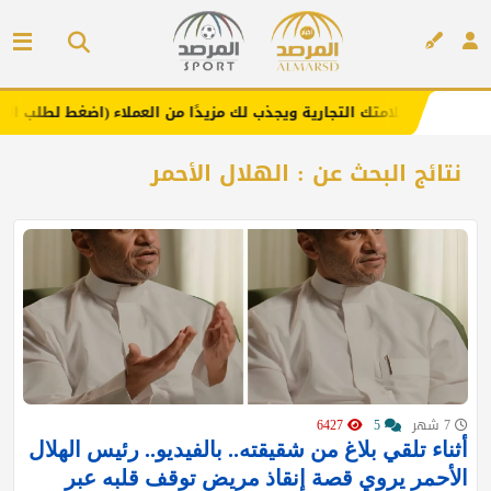
 يعزز علامتك التجارية ويجذب لك مزيدًا من العملاء (اضغط لطلب الإعلان)
إعلان
نتائج البحث عن : الهلال الأحمر
7 شهر
5
6427
أثناء تلقي بلاغ من شقيقته.. بالفيديو.. رئيس الهلال
الأحمر يروي قصة إنقاذ مريض توقف قلبه عبر