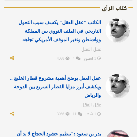
كتاب الرأي
الكاتب "عقل العقل" يكشف سبب التحول
التاريخي في الملف النووي بين المملكة
وواشنطن وتغير الموقف الأمريكي تجاهه
عقل العقل
1 اسبوع
4
4088
عقل العقل يوضح أهمية مشروع قطار الخليج ..
ويكشف أبرز مزايا القطار السريع بين الدوحة
والرياض
عقل العقل
1 شهر
11
3966
بدر بن سعود :"تنظيم حشود الحجاج لا بد أن