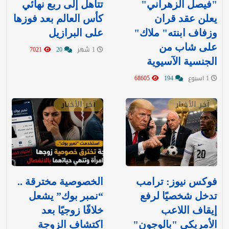
"فيصل الزهراني"
تتأهل إلى ربع نهائي
يعلن عقد قران
كأس العالم بعد فوزها
وزفاف ابنته" ملاك"
على البرازيل
على شاب من
1 شهر
20
7021
الجنسية الآسيوية
1 اسبوع
194
68605
آخر الأخبار
آخر الأخبار
فوكس نيوز: ترامب
الخصوصية مخترقة ..
تدخل شخصيًا لرفع
“نمبر بوك” يشعل
إيقاف اللاعب
خلافًا زوجيًا بعد
الأمريكي "بالوجون"
اكتشاف الزوجة