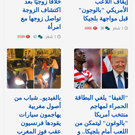
إيقاف اللاعب
خلافًا زوجيًا بعد
الأمريكي "بالوجون"
اكتشاف الزوجة
قبل مواجهة بلجيكا
تواصل زوجها مع
امرأة
1 شهر
30
6906
1 شهر
42
9509
آخر الأخبار
آخر الأخبار
"الفيفا" يلغي البطاقة
بالفيديو.. شباب من
الحمراء لمهاجم
أصول مغربية
منتخب أمريكا
يهاجمون سيارات
"بالوغون" ليتمكن من
يقودها فرنسيون
اللعب أمام بلجيكا.. و
عقب فوز المغرب