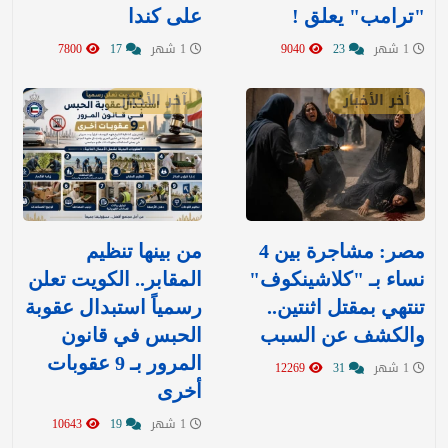
"ترامب" يعلق !
على كندا
1 شهر
23
9040
1 شهر
17
7800
آخر الأخبار
آخر الأخبار
مصر: مشاجرة بين 4
من بينها تنظيم
نساء بـ "كلاشينكوف"
المقابر.. الكويت تعلن
تنتهي بمقتل اثنتين..
رسمياً استبدال عقوبة
والكشف عن السبب
الحبس في قانون
المرور بـ 9 عقوبات
1 شهر
31
12269
أخرى
1 شهر
19
10643