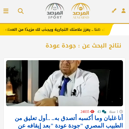
إعلانك هنا .. يعزز علامتك التجارية ويجذب لك مزيدًا من العملاء (اضغ
إعلان
نتائج البحث عن : جودة عودة
1 سنة
43
24035
أنا غلبان وما أكسبه أتصدق به.. ..أول تعليق من
الطبيب المصري "جودة عودة "بعد إيقافه عن