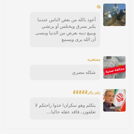
🤔
أعوذ بالله من بعض الناس عندما
يكبر يسرق ويختلس أو يرتشي
ويبيع دينه بعرض من الدنيا وينسى
أن الله يرى ويسمع
مستغربه
شكله مصري
زئير زائر✌✌✌✌✌
يتكلم وهو سكران! خذوا راحتكم لا
تعلقون...فاقد عقله حاليا....