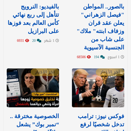
بالصور.. المواطن
بالفيديو: ‏النرويج
"فيصل الزهراني"
تتأهل إلى ربع نهائي
يعلن عقد قران
كأس العالم بعد فوزها
وزفاف ابنته" ملاك"
على البرازيل
على شاب من
1 شهر
20
6931
الجنسية الآسيوية
1 اسبوع
194
68506
آخر الأخبار
آخر الأخبار
فوكس نيوز: ترامب
الخصوصية مخترقة ..
تدخل شخصيًا لرفع
“نمبر بوك” يشعل