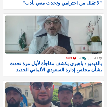
"لا تقلل من احترامي وتحدث معي بأدب"
4 اسبوع
52
9999
بالفيديو : باهبري يكشف مفاجأة لأول مرة تحدث
بشأن مجلس إدارة السعودي الألماني الجديد