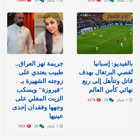
1 شهر
23
6110
1 شهر
33
10800
آخر الأخبار
آخر الأخبار
بالفيديو: إسبانيا
جريمة تهز العراق..
تُقصي البرتغال بهدف
طبيب يعتدي على
قاتل وتتأهل إلى ربع
زوجته الشهيرة بـ
نهائي كأس العالم
"فيروزة" ويسكب
الزيت المغلي على
1 شهر
19
6274
وجهها وفقدان إحدى
عينيها
1 شهر
26
7651