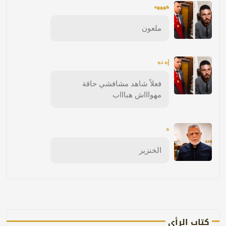
ههههه
ملعون
إه ده
فعلاً شاهد مشافشي حاقة
مهواااش هباااب
ه
الخنزير
كتاب الرأي