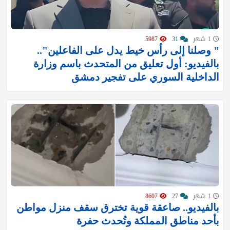
1 شهر
31
5987
" وصلنا إلى رأس خيط يدل على الفاعلين"..
بالفيديو: أول تعليق من المتحدث باسم وزارة
الداخلية السوري على تفجير دمشق
1 شهر
27
8607
بالفيديو.. صاعقة قوية تخترق سقف منزل مواطن
بأحد مناطق المملكة وتُحدث حفرة