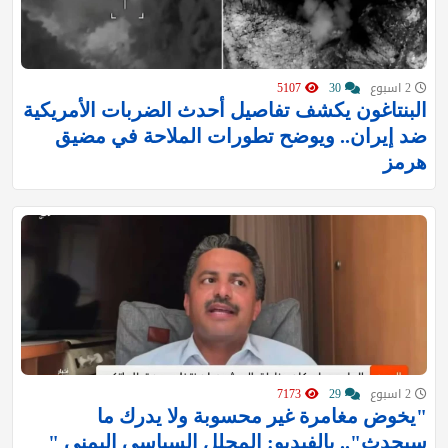
2 اسبوع
30
5107
البنتاغون يكشف تفاصيل أحدث الضربات الأمريكية
ضد إيران.. ويوضح تطورات الملاحة في مضيق
هرمز
2 اسبوع
29
7173
"يخوض مغامرة غير محسوبة ولا يدرك ما
سيحدث".. بالفيديو: المحلل السياسي اليمني "