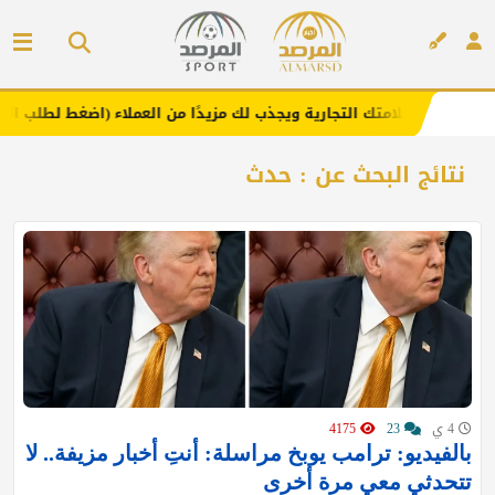
زز علامتك التجارية ويجذب لك مزيدًا من العملاء (اضغط لطلب الإعلان)
إعلان
نتائج البحث عن : حدث
4 ي
23
4175
بالفيديو: ترامب يوبخ مراسلة: أنتِ أخبار مزيفة.. لا
تتحدثي معي مرة أخرى