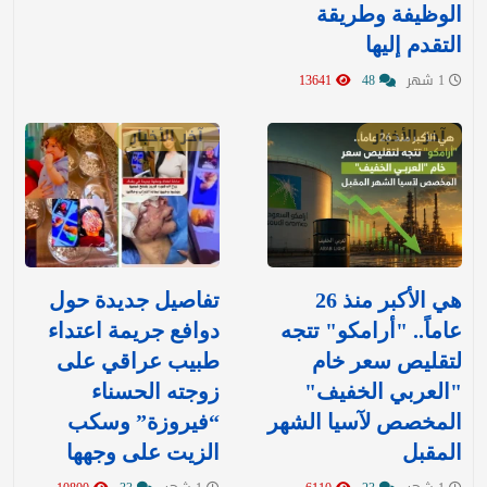
الوظيفة وطريقة
التقدم إليها
1 شهر
48
13641
آخر الأخبار
آخر الأخبار
هي الأكبر منذ 26
تفاصيل جديدة حول
عاماً.. "أرامكو" تتجه
دوافع جريمة اعتداء
لتقليص سعر خام
طبيب عراقي على
"العربي الخفيف"
زوجته الحسناء
المخصص لآسيا الشهر
“فيروزة” وسكب
المقبل
الزيت على وجهها