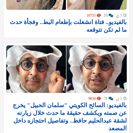
5 ي
53
10755
بالفيديو.. فتاة انشغلت بإطعام البط.. وفجأة حدث
ما لم تكن تتوقعه
5 ي
71
9634
بالفيديو: السائح الكويتي "سلمان الحبيل" يخرج
عن صمته ويكشف حقيقة ما حدث خلال زيارته
لشقة عبدالحليم حافظ.. وتفاصيل احتجازه داخل
المصعد