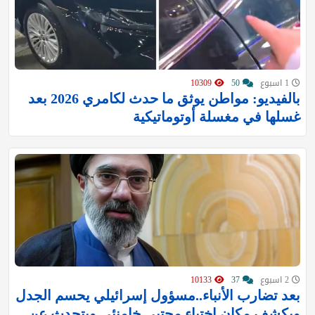
1 اسبوع
50
10309
بالفيديو: مواطن يوثق ما حدث لكامري 2026 بعد
غسلها في مغسلة أوتوماتيكية
2 اسبوع
37
10133
بعد تضارب الأنباء..مسؤول إسرائيلي يحسم الجدل
ويكشف مكان اختباء مجتبى خامنئي ويتحدث عن