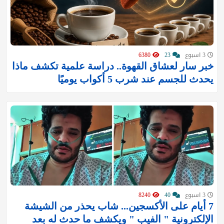
3 اسبوع
23
6380
خبر سار لعشاق القهوة.. دراسة علمية تكشف ماذا
يحدث للجسم عند شرب 5 أكواب يوميًا
3 اسبوع
40
8240
7 أيام على الأكسجين... شاب يحذر من الشيشة
الإلكترونية " الفيب " ويكشف ما حدث له بعد