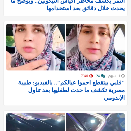
النمر يكشف مخاطر أكياس النيكوتين.. ويوضح ما
يحدث خلال دقائق بعد استخدامها
1 اسبوع
24
7940
"قلبي بيتقطع احموا عيالكم".. بالفيديو: طبيبة
مصرية تكشف ما حدث لطفليها بعد تناول
الإندومي