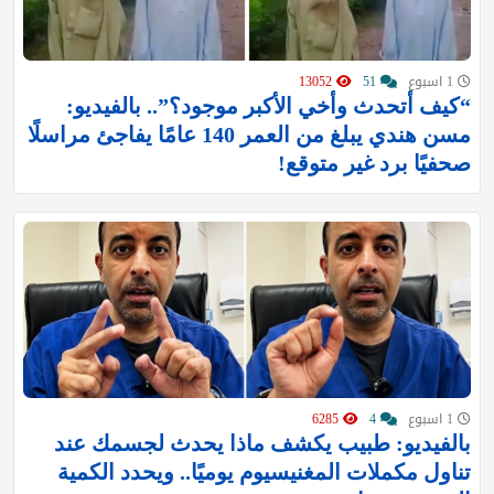
1 اسبوع
51
13052
“كيف أتحدث وأخي الأكبر موجود؟”.. بالفيديو:
مسن هندي يبلغ من العمر 140 عامًا يفاجئ مراسلًا
صحفيًا برد غير متوقع!
1 اسبوع
4
6285
بالفيديو: طبيب يكشف ماذا يحدث لجسمك عند
تناول مكملات المغنيسيوم يوميًا.. ويحدد الكمية