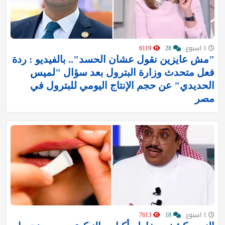
1 اسبوع
28
6119
"مش عايزين نقول عشان الحسد".. بالفيديو : ردة
فعل متحدث وزارة البترول بعد سؤال "لميس
الحديدي" عن حجم الإنتاج اليومي للبترول في
مصر
1 اسبوع
18
7613