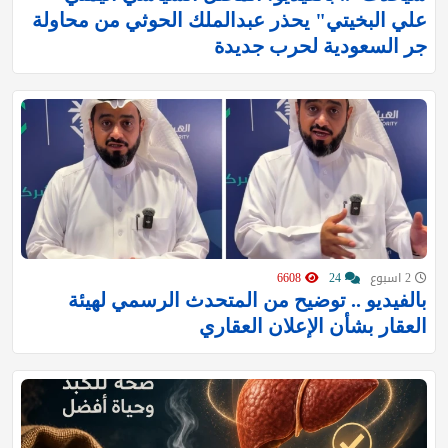
علي البخيتي" يحذر عبدالملك الحوثي من محاولة
جر السعودية لحرب جديدة
2 اسبوع
24
6608
بالفيديو .. توضيح من المتحدث الرسمي لهيئة
العقار بشأن الإعلان العقاري