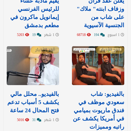
يعلن عقد قران
يقيم مأدبة عشاء
وزفاف ابنته" ملاك"
للرئيس الفرنسي
على شاب من
إيمانويل ماكرون في
الجنسية الآسيوية
مطعم بدمشق
1 اسبوع
194
68718
1 شهر
19
5203
آخر الأخبار
آخر الأخبار
بالفيديو: شاب
بالفيديو.. محلل مالي
سعودي موظف في
يكشف 5 أسباب تدعم
فندق ماريوت بميامي
فتح المحال 24 ساعة
في أمريكا يكشف عن
1 شهر
31
5016
راتبه ومميزات