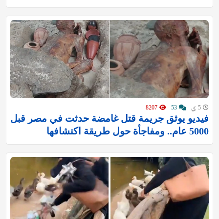
5 ي
53
8207
فيديو يوثق جريمة قتل غامضة حدثت في مصر قبل
5000 عام.. ومفاجأة حول طريقة اكتشافها