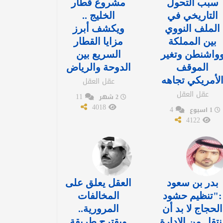
سبب التحول
مشروع قطار
التاريخي في
الخليج ..
الملف النووي
ويكشف أبرز
بين المملكة
مزايا القطار
واشنطن وتغير
السريع بين
الموقف
الدوحة والرياض
لأمريكي تجاهه
عقل العقل
عقل العقل
11
2 شهر
4018
4
1 اسبوع
4122
بدر بن سعود
العقل يعلق على
:"تنظيم حشود
المخالفات
الحجاج لا بد أن
المرورية..
نتقل من الإدارة
ويقترح طريقة