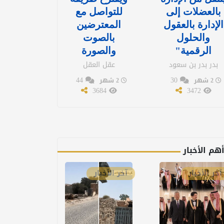
بالعضلات إلى
للتواصل مع
الإدارة بالعقول
المعترضين
والحلول
بالصوت
الرقمية"
والصورة
بدر بدر بن سعود
عقل العقل
44
30
2 شهر
2 شهر
3684
3472
هم الأخبار
آخر الأخبار
آخر الأخبار