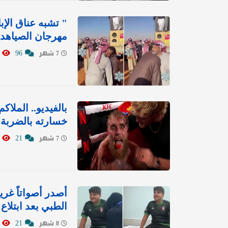
" تشبه عناق الإب
مهرجان الصياهد ت
0298
96
7 شهر
بالفيديو.. الملا
خسارته بالضربة 
9071
21
7 شهر
أصدر أصواتاً غري
الطبي بعد ابتلاع
9255
21
8 شهر