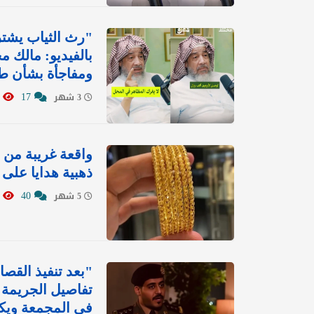
بالفيديو: مالك 
ومفاجأة بشأن ط
690
17
3 شهر
ذهبية هدايا على 
8878
40
5 شهر
"بعد تنفيذ القص
تفاصيل الجريمة 
في المجمعة ويكش