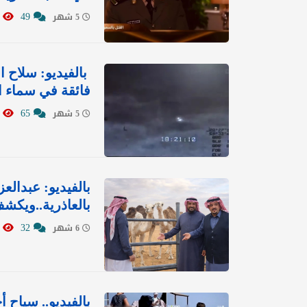
2603
49
5 شهر
‏ بالفيديو: سلاح
فائقة في سماء 
2451
65
5 شهر
بالفيديو: عبدالع
بالعاذرية..ويكشف
7667
32
6 شهر
بالفيديو.. سياح