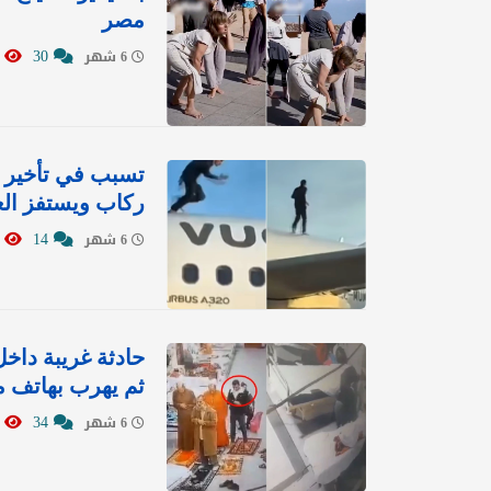
مصر
2995
30
6 شهر
تسبب في تأخير ا
ركاب ويستفز الع
0418
14
6 شهر
حادثة غريبة دا
ثم يهرب بهاتف 
2746
34
6 شهر