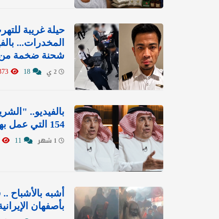
حيلة غريبة للته
المخدرات... بال
شحنة ضخمة من 
8373
18
2 ي
بالفيديو.. "الش
154 التي عمل بها
6511
11
1 شهر
أشبه بالأشباح ..
بأصفهان الإيرانية