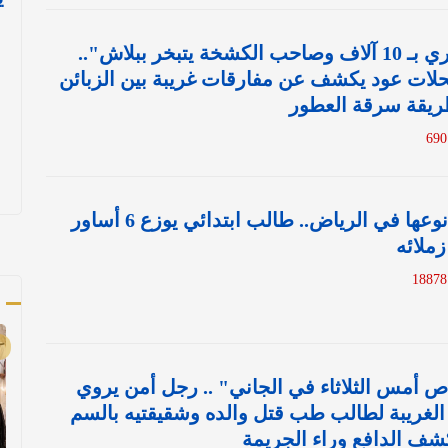
"رث الثياب يشتري بـ 10 آلاف وصاحب الكشخة يتبخر ببلاش"..
محلات عود يكشف عن مفارقات غريبة بين الزبائن
ريقة سرقة العطور
واقعة غريبة من نوعها في الرياض.. طالب ابتدائي يوزع 6 أساور
زملائه
1
أ
اص أمس الثلاثاء في الجاني" .. رجل أمن يروي
الغريبة لطالب طب قتل والده وشقيقتيه بالسم
ف الدافع وراء الجريمة