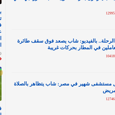
ب
1
ت
ف
ع
ا
لرحلة.. بالفيديو: شاب يصعد فوق سقف طائرة
ا
املين في المطار بحركات غريبة
1
خل مستشفى شهير في مصر: شاب يتظاهر بالصلاة
مريض
1
ف