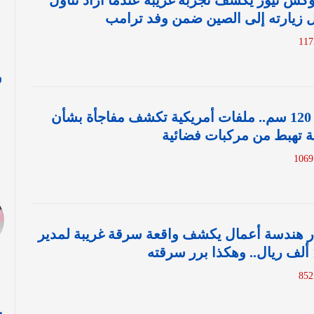
فوكس نيوز يكشف تجربة غريبة عندما أراد تناول
 زيارته إلى الصين ضمن وفد ترامب
و
ا
طولهم يصل إلى 120 سم.. ملفات أمريكية تكشف مفاجأة بشأن
بة تهبط من مركبات فضائية
ر هندسة أعمال يكشف واقعة سرقة غريبة لمدير
ي