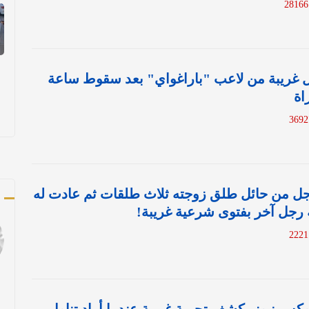
2
عل غريبة من لاعب "باراغواي" بعد سقوط ساعة
اة
ك
رجل من حائل طلق زوجته ثلاث طلقات ثم عادت له
 له رجل آخر بفتوى شرعية غريبة!