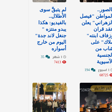
الصور..
لم يتبقَّ سوى
لمواطن "فيصل
الأطلال..
لزهراني" يعلن
بالفيديو: هكذا
قد قران
يبدو منتزه "
زفاف ابنته"
جنغل لاند جدة"
لاك" على
اليوم من خارج
اب من
أسواره
لجنسية
35
1 شهر
لآسيوية
7413
194
1 اسبوع
68725
آخر الأخبار
آخر الأخبار