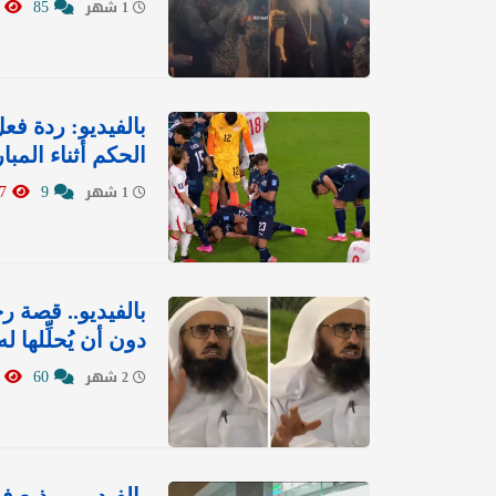
8166
85
1 شهر
بالفيديو: ردة ف
الحكم أثناء المبار
36927
9
1 شهر
بالفيديو.. قصة 
دون أن يُحلِّلها
2221
60
2 شهر