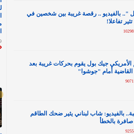
ا
ل
ل ".. بالفيديو .. رقصة غريبة بين شخصين في
ا
ثير تفاعلا!
م
1
ا
كم الأمريكي جيك بول يقوم بحركات غريبة بعد
القاضية أمام "جوشوا"
بة.. بالفيديو: شاب لبناني يثير ضحك الطاقم
 صافرة بالخطأ