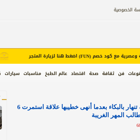
سة الخصوصية
رية مع كود خصم
اضغط هنا لزيارة المتجر
إعل
(FUN)
وعات
فن
ثقافة
صحة
اقتصاد
عالم الطبخ
مناسبات
سيارات
ك
آ
بالفيديو.. نيجيرية تنهار بالبكاء بعدما أنهى خطيبها علاقة استمرت 6
لب المهر الغريبة