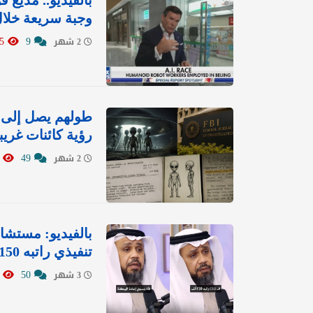
بالفيديو.. مذيع 
وجبة سريعة خلال
1175
9
2 شهر
رؤية كائنات غري
1069
49
2 شهر
بالفيديو: مستشا
تنفيذي راتبه 150 ألف ريال.. وهكذا برر سرقته
852
50
3 شهر