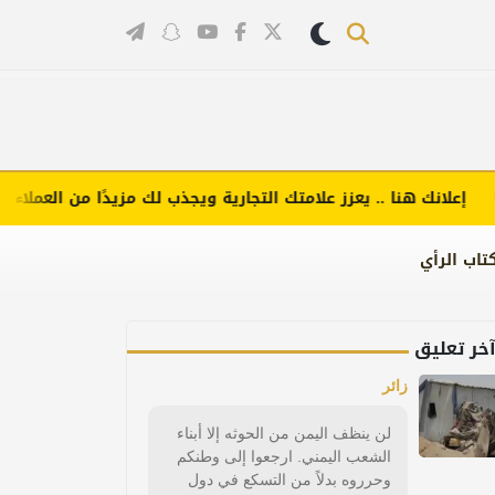
انك هنا .. يعزز علامتك التجارية ويجذب لك مزيدًا من العملاء (اضغط 
تاب الرأي
خر تعليق
زائر
لن ينظف اليمن من الحوثه إلا أبناء
الشعب اليمني. ارجعوا إلى وطنكم
وحرروه بدلاً من التسكع في دول