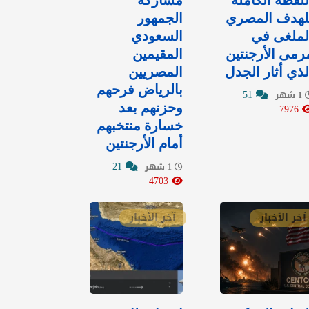
للقطة الكاملة
مشاركة
لهدف المصري
الجمهور
لملغى في
السعودي
رمى الأرجنتين
المقيمين
لذي أثار الجدل
المصريين
بالرياض فرحهم
51
1 شهر
7976
وحزنهم بعد
خسارة منتخبهم
أمام الأرجنتين
21
1 شهر
4703
آخر الأخبار
آخر الأخبار