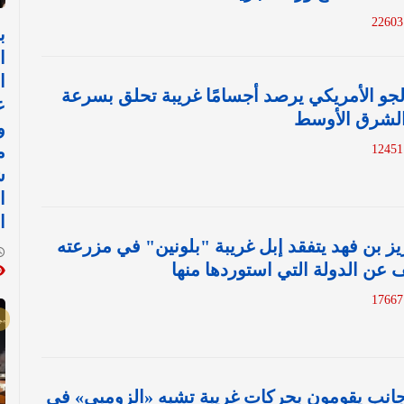
2
ب
ا
ا
 الجو الأمريكي يرصد أجسامًا غريبة تحلق بسرعة
ع
الشرق الأوسط
و
1
م
ش
ا
ا
زيز بن فهد يتفقد إبل غريبة "بلونين" في مزرعته
 عن الدولة التي استوردها منها
1
 أجانب يقومون بحركات غريبة تشبه «الزومبي» في