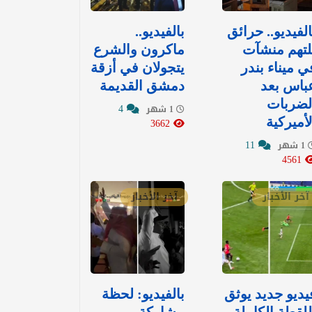
الفيديو.. حرائق
بالفيديو..
لتهم منشآت
ماكرون والشرع
ي ميناء بندر
يتجولان في أزقة
باس بعد
دمشق القديمة
لضربات
4
1 شهر
لأميركية
3662
11
1 شهر
4561
آخر الأخبار
آخر الأخبار
يديو جديد يوثق
بالفيديو: لحظة