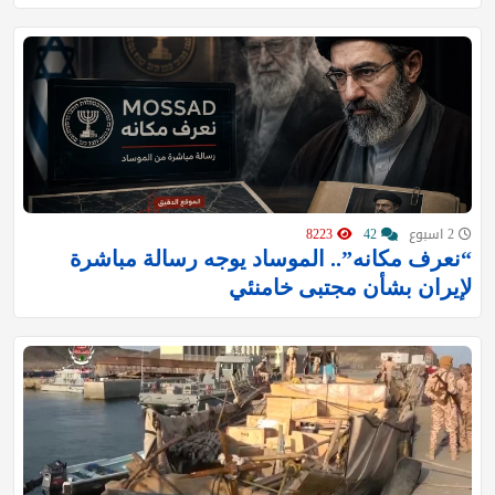
2 اسبوع
42
8223
“نعرف مكانه”.. الموساد يوجه رسالة مباشرة
لإيران بشأن مجتبى خامنئي