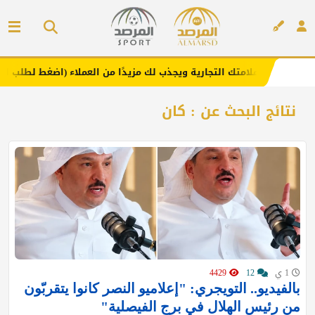
 علامتك التجارية ويجذب لك مزيدًا من العملاء (اضغط لطلب الإعلان)
إعلان
نتائج البحث عن : كان
1 ي
12
4429
بالفيديو.. التويجري: "إعلاميو النصر كانوا يتقربّون
من رئيس الهلال في برج الفيصلية"