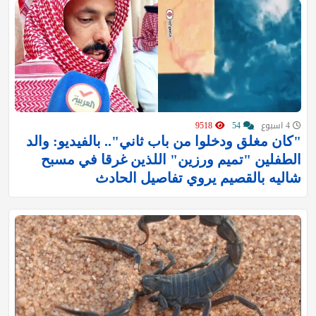
4 اسبوع
54
9518
"كان مغلق ودخلوا من باب ثاني".. بالفيديو: والد
الطفلين "تميم ورزين" اللذين غرقا في مسبح
شاليه بالقصيم يروي تفاصيل الحادث