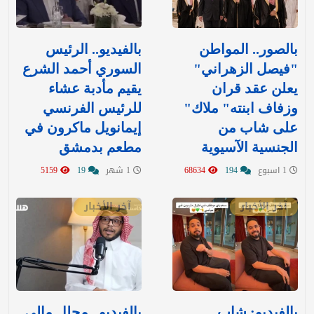
بالصور.. المواطن
بالفيديو.. الرئيس
"فيصل الزهراني"
السوري أحمد الشرع
يعلن عقد قران
يقيم مأدبة عشاء
وزفاف ابنته" ملاك"
للرئيس الفرنسي
على شاب من
إيمانويل ماكرون في
الجنسية الآسيوية
مطعم بدمشق
1 اسبوع
194
68634
1 شهر
19
5159
آخر الأخبار
آخر الأخبار
بالفيديو: شاب
بالفيديو.. محلل مالي