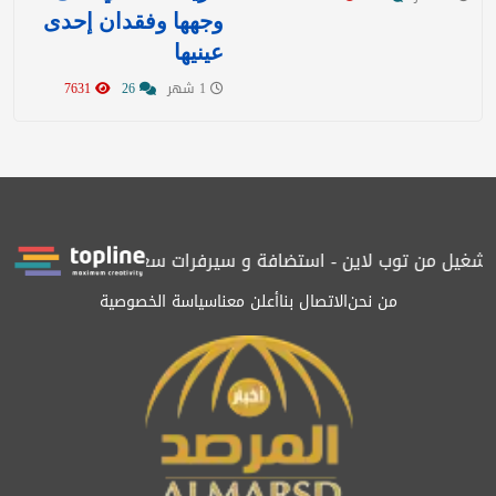
وجهها وفقدان إحدى
عينيها
1 شهر
26
7631
ل من توب لاين - استضافة و سيرفرات سعودية
المرصد حاصلة على الت
من نحن
الاتصال بنا
أعلن معنا
سياسة الخصوصية