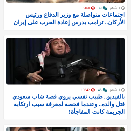
1 شهر
39
5160
اجتماعات متواصلة مع وزير الدفاع ورئيس
الأركان.. ترامب يدرس إعادة الحرب على إيران
1 شهر
45
10342
بالفيديو.. طبيب نفسي يروي قصة شاب سعودي
قتل والده.. وعندما فحصه لمعرفة سبب ارتكابه
الجريمة كانت المفاجأة!