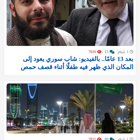
1 شهر
15
7616
بعد 13 عامًا.. بالفيديو: شاب سوري يعود إلى
المكان الذي ظهر فيه طفلًا أثناء قصف حمص
1 شهر
69
7851