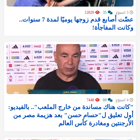
3 اسبوع
35
12029
عضّت أصابع قدم زوجها يوميًا لمدة 7 سنوات..
وكانت المفاجأة!
4 اسبوع
69
7448
"كانت هناك مساندة من خارج الملعب".. بالفيديو:
أول تعليق ل"حسام حسن" بعد هزيمة مصر من
الأرجنتين ومغادرة كأس العالم