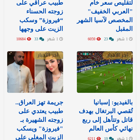
لتقليص سعر خام
طبيب عراقي على
"العربي الخفيف"
زوجته الحسناء
المخصص لآسيا الشهر
“فيروزة” وسكب
المقبل
الزيت على وجهها
1 شهر
23
6059
1 شهر
33
10684
آخر الأخبار
آخر الأخبار
بالفيديو: إسبانيا
جريمة تهز العراق..
تُقصي البرتغال بهدف
طبيب يعتدي على
قاتل وتتأهل إلى ربع
زوجته الشهيرة بـ
نهائي كأس العالم
"فيروزة" ويسكب
الزيت المغلي على
1 شهر
19
6211