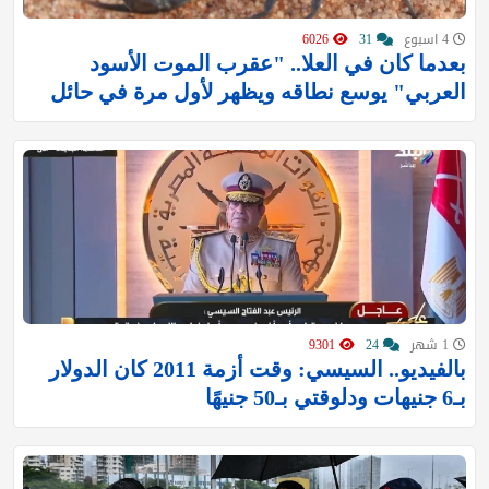
4 اسبوع
31
6026
بعدما كان في العلا.. "عقرب الموت الأسود
العربي" يوسع نطاقه ويظهر لأول مرة في حائل
1 شهر
24
9301
بالفيديو.. السيسي: وقت أزمة 2011 كان الدولار
بـ6 جنيهات ودلوقتي بـ50 جنيهًا