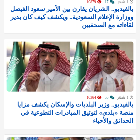
1 شهر
17
10879
بالفيديو.. الشريان يقارن بين الأمير سعود الفيصل
ووزارة الإعلام السعودية.. ويكشف كيف كان يدير
لقاءاته مع الصحفيين
1 شهر
55
10364
بالفيديو.. وزير البلديات والإسكان يكشف مزايا
منصة «بلدي» لتوثيق المبادرات التطوعية في
الحدائق والأحياء