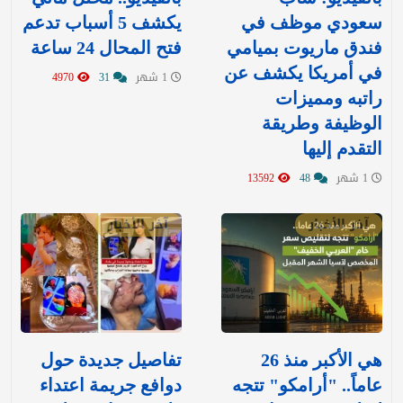
سعودي موظف في
يكشف 5 أسباب تدعم
فندق ماريوت بميامي
فتح المحال 24 ساعة
في أمريكا يكشف عن
1 شهر
31
4970
راتبه ومميزات
الوظيفة وطريقة
التقدم إليها
1 شهر
48
13592
آخر الأخبار
آخر الأخبار
هي الأكبر منذ 26
تفاصيل جديدة حول
عاماً.. "أرامكو" تتجه
دوافع جريمة اعتداء