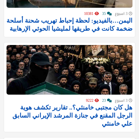
3 اسبوع
35
10381
اليمن…بالفيديو: لحظة إحباط تهريب شحنة أسلحة
ضخمة كانت في طريقها لمليشيا الحوثي الإرهابية
3 اسبوع
23
9222
هل كان مجتبى خامنئي؟.. تقارير تكشف هوية
الرجل المقنع في جنازة المرشد الإيراني السابق
علي خامنئي