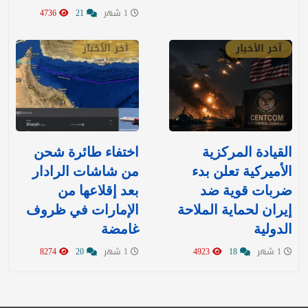
1 شهر
21
4736
آخر الأخبار
آخر الأخبار
القيادة المركزية
اختفاء طائرة شحن
الأميركية تعلن بدء
من شاشات الرادار
ضربات قوية ضد
بعد إقلاعها من
إيران لحماية الملاحة
الإمارات في ظروف
الدولية
غامضة
1 شهر
18
4923
1 شهر
20
8274