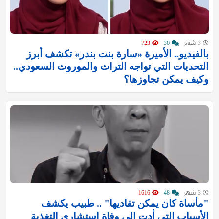
3 شهر
30
723
بالفيديو.. الأميرة «سارة بنت بندر» تكشف أبرز
التحديات التي تواجه التراث والموروث السعودي..
وكيف يمكن تجاوزها؟
3 شهر
48
1616
"مأساة كان يمكن تفاديها" .. طبيب يكشف
الأسباب التي أدت إلى وفاة استشاري التغذية