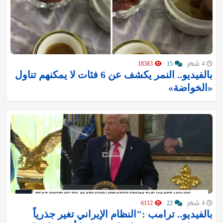
4 شهر
15
18383
بالفيديو.. النمر يكشف عن 6 فئات لا يمكنهم تناول
«الخواضة»
4 شهر
22
6112
بالفيديو.. ترامب :"النظام الإيراني تغير جذرياً