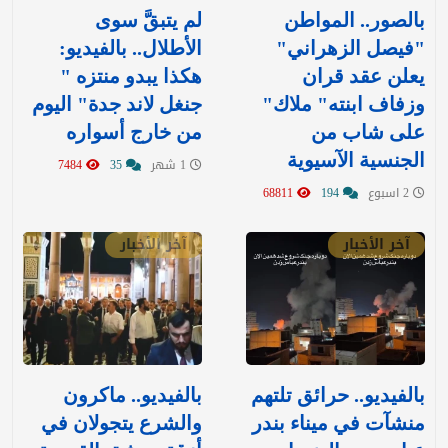
بالصور.. المواطن
لم يتبقَّ سوى
"فيصل الزهراني"
الأطلال.. بالفيديو:
يعلن عقد قران
هكذا يبدو منتزه "
وزفاف ابنته" ملاك"
جنغل لاند جدة" اليوم
على شاب من
من خارج أسواره
الجنسية الآسيوية
1 شهر
35
7484
2 اسبوع
194
68811
آخر الأخبار
آخر الأخبار
بالفيديو.. حرائق تلتهم
بالفيديو.. ماكرون
منشآت في ميناء بندر
والشرع يتجولان في