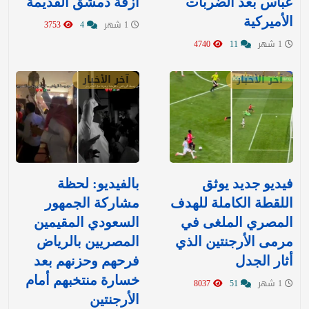
عباس بعد الضربات
أزقة دمشق القديمة
الأميركية
1 شهر
4
3753
1 شهر
11
4740
آخر الأخبار
آخر الأخبار
فيديو جديد يوثق
بالفيديو: لحظة
اللقطة الكاملة للهدف
مشاركة الجمهور
المصري الملغى في
السعودي المقيمين
مرمى الأرجنتين الذي
المصريين بالرياض
أثار الجدل
فرحهم وحزنهم بعد
خسارة منتخبهم أمام
1 شهر
51
8037
الأرجنتين