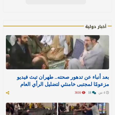
أخبار دولية
بعد أنباء عن تدهور صحته.. طهران تبث فيديو
مزعومًا لمجتبى خامنئي لتضليل الرأي العام
4 س
18
3616