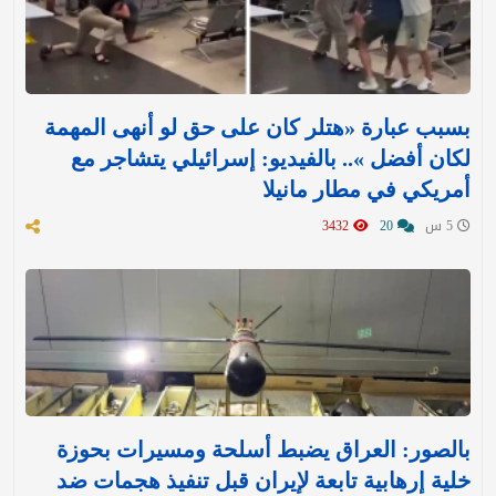
بسبب عبارة «هتلر كان على حق لو أنهى المهمة
لكان أفضل ».. بالفيديو: إسرائيلي يتشاجر مع
أمريكي في مطار مانيلا
5 س
20
3432
بالصور: العراق يضبط أسلحة ومسيرات بحوزة
خلية إرهابية تابعة لإيران قبل تنفيذ هجمات ضد