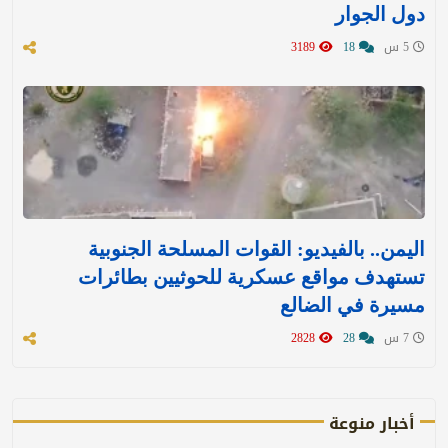
دول الجوار
5 س
18
3189
اليمن.. بالفيديو: القوات المسلحة الجنوبية
تستهدف مواقع عسكرية للحوثيين بطائرات
مسيرة في الضالع
7 س
28
2828
أخبار منوعة