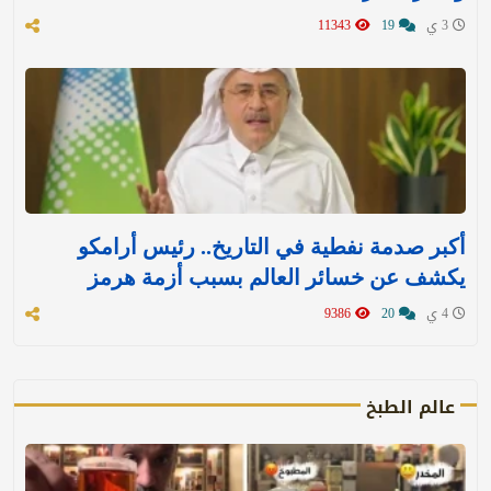
3 ي
19
11343
أكبر صدمة نفطية في التاريخ.. رئيس أرامكو
يكشف عن خسائر العالم بسبب أزمة هرمز
4 ي
20
9386
عالم الطبخ