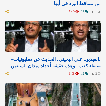
من تساقط البرد في أبها
1 س
11
1565
بالفيديو.. علي البخيتي: الحديث عن «مليونيات»
صنعاء كذب.. وهذه حقيقة أعداد ميدان السبعين
2 س
12
1868