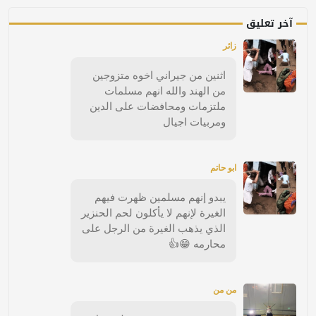
آخر تعليق
زائر
اثنين من جيراني اخوه متزوجين
من الهند والله انهم مسلمات
ملتزمات ومحافضات على الدين
ومربيات اجيال
ابو حاتم
يبدو إنهم مسلمين ظهرت فيهم
الغيرة لإنهم لا يأكلون لحم الحنزير
الذي يذهب الغيرة من الرجل على
محارمه 😁👍
من من