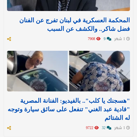
المحكمة العسكرية في لبنان تفرج عن الفنان
فضل شاكر.. والكشف عن السبب
1 شهر
9
7908
"هسجنك يا كلب".. بالفيديو: الفنانة المصرية
"فادية عبد الغني" تنفعل على سائق سيارة وتوجه
له الشتائم
1 شهر
32
9722