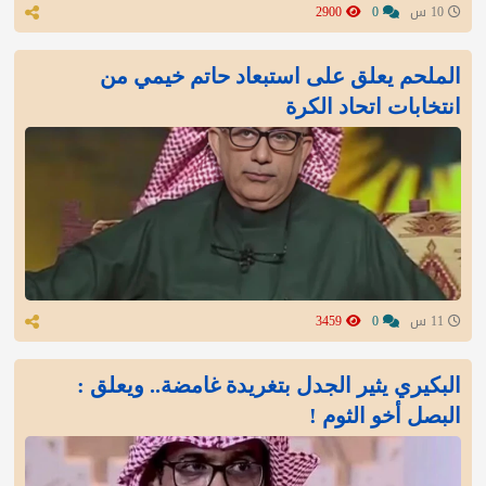
10 س
0
2900
الملحم يعلق على استبعاد حاتم خيمي من
انتخابات اتحاد الكرة
11 س
0
3459
البكيري يثير الجدل بتغريدة غامضة.. ويعلق :
البصل أخو الثوم !