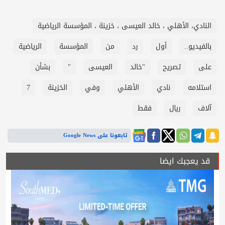
النادي، الأهلي ، خالد العيسى ، خزينة ، المؤسسة الرياضية
بالفيديو..
أول
رد
من
المؤسسة
الرياضية
على
تصريح
"خالد
العيسى
"
بشأن
استلامه
نادي
الأهلي
وفي
الخزينة
7
آلاف
ريال
فقط
تابعونا على Google News
قد يعجبك ايضا