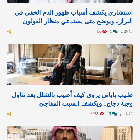
استشاري يكشف أسباب ظهور الدم الخفي في
البراز.. ويوضح متى يستدعي منظار القولون
20 د
1
496
طبيب ياباني يروي كيف أصيب بالشلل بعد تناول
وجبة دجاج.. ويكشف السبب المفاجئ
8 س
15
4987