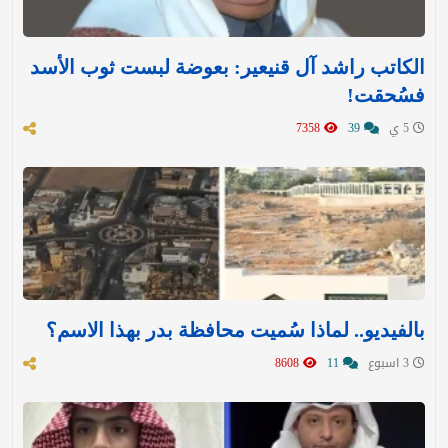
الكاتب راشد آل قنيعير: بعوضة لبست ثوب الأسد
فسُحقت!
5 ي
39
7358
بالفيديو.. لماذا سُميت محافظة بدر بهذا الاسم؟
3 اسبوع
11
8608