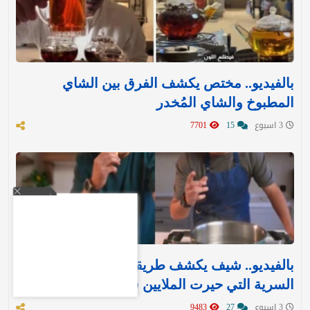
بالفيديو.. مختص يكشف الفرق بين الشاي
المطبوخ والشاي المُخدر
3 اسبوع
15
7701
بالفيديو.. شيف يكشف طريقة «ماكدونالدز»
السرية التي حيرت الملايين في قلي البطاطس
3 اسبوع
27
9483