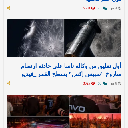
4 س
43
5568
أول تعليق من وكالة ناسا على حادثة ارتطام
صاروخ "سبيس إكس" بسطح القمر _فيديو
6 س
30
3625