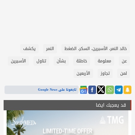
خالد النمر، الأسبرين، السكر، الضغط
النمر
يكشف
عن
معلومة
خاطئة
بشأن
تناول
الأسبرين
لمن
تجاوز
الأربعين
تابعونا على Google News
قد يعجبك ايضا