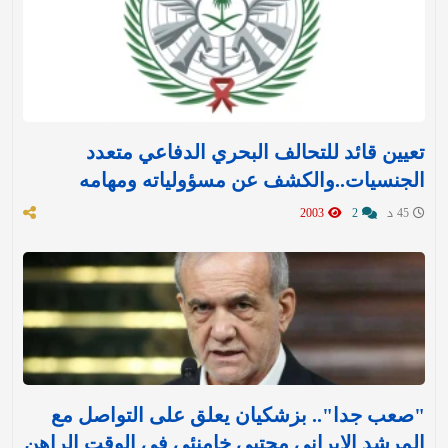
تعيين قائد للتحالف البحري الدفاعي متعدد
الجنسيات..والكشف عن مسؤولياته ومهامه
45 د
2
2003
"صعب جدا".. بزشكيان يعلق على التواصل مع
المرشد الإيراني مجتبى خامنئي في الوقت الراهن