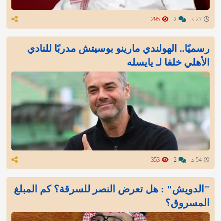
27 د
2
295
رسميًا.. الهولندي مارينو بوسيتش مدربًا للنادي
الأهلي خلفا لـ يايسله
54 د
2
353
"الدويش" : هل تعرض النصر للسرقة؟ كم المبلغ
المسروق؟