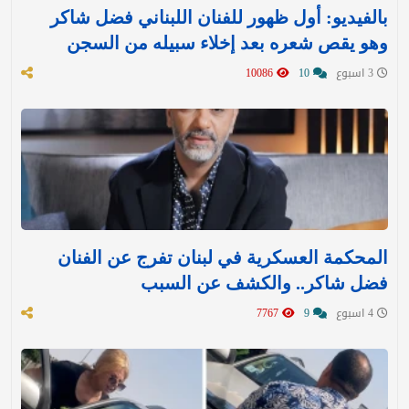
بالفيديو: أول ظهور للفنان اللبناني فضل شاكر
وهو يقص شعره بعد إخلاء سبيله من السجن
3 اسبوع
10
10086
المحكمة العسكرية في لبنان تفرج عن الفنان
فضل شاكر.. والكشف عن السبب
4 اسبوع
9
7767