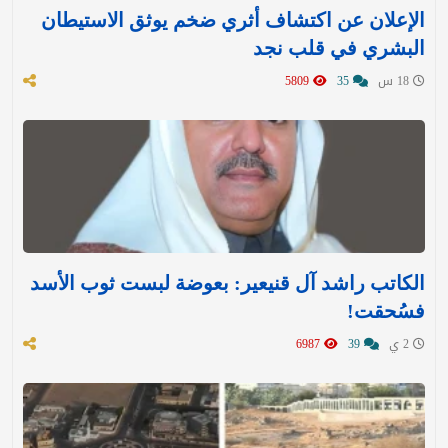
الإعلان عن اكتشاف أثري ضخم يوثق الاستيطان
البشري في قلب نجد
18 س
35
5809
الكاتب راشد آل قنيعير: بعوضة لبست ثوب الأسد
فسُحقت!
2 ي
39
6987