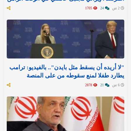
2 س
24
1705
"لا أريده أن يسقط مثل بايدن".. بالفيديو: ترامب
يطارد طفلا لمنع سقوطه من على المنصة
6 س
21
2878