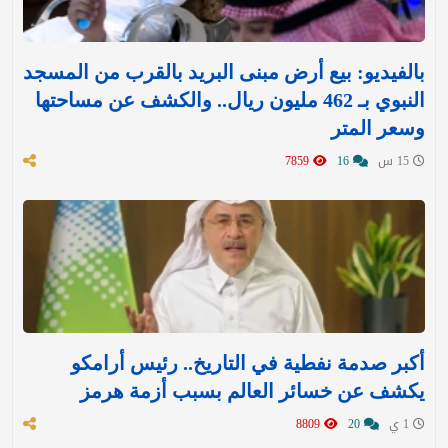
بالفيديو: بيع أرض مبنى البريد بالقرب من المسجد
النبوي بـ 462 مليون ريال.. والكشف عن مساحتها
وسعر المتر
15 س
16
7859
أكبر صدمة نفطية في التاريخ.. رئيس أرامكو
يكشف عن خسائر العالم بسبب أزمة هرمز
1 ي
20
8809