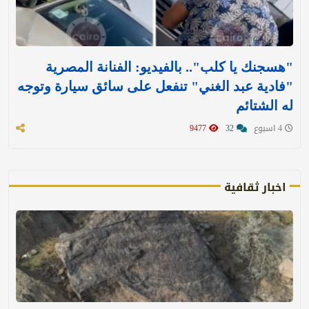
"هسجنك يا كلب".. بالفيديو: الفنانة المصرية
"فادية عبد الغني" تنفعل على سائق سيارة وتوجه
له الشتائم
4 اسبوع
32
9477
اخبار ثقافية