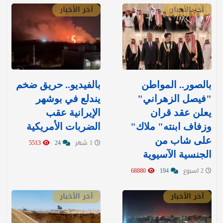
آخر الأخبار
آخر الأخبار
بالصور.. المواطن
بالفيديو.. حريق ضخم
"فيصل الزهراني"
يندلع في بوشهر
يعلن عقد قران
الإيرانية عقب
وزفاف ابنته" ملاك"
الضربات الأمريكية
على شاب من
1 شهر
24
5513
الجنسية الآسيوية
2 اسبوع
194
68880
آخر الأخبار
آخر الأخبار