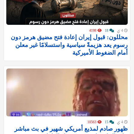
4 ي
18
4198
محللون: قبول إيران إعادة فتح مضيق هرمز دون
رسوم يعد هزيمةً سياسية واستسلامًا غير معلن
أمام الضغوط الأميركية
4 ي
15
10563
ظهور صادم لمذيع أمريكي شهير في بث مباشر