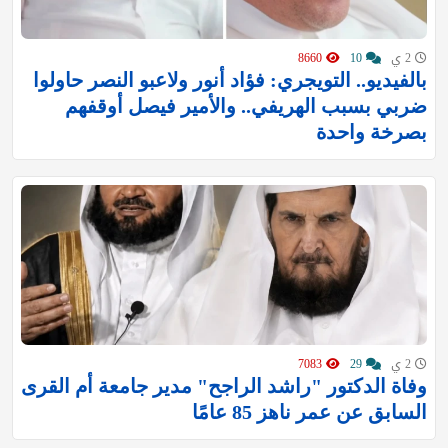
2 ي
10
8660
بالفيديو.. التويجري: فؤاد أنور ولاعبو النصر حاولوا
ضربي بسبب الهريفي.. والأمير فيصل أوقفهم
بصرخة واحدة
2 ي
29
7083
وفاة الدكتور "راشد الراجح" مدير جامعة أم القرى
السابق عن عمر ناهز 85 عامًا