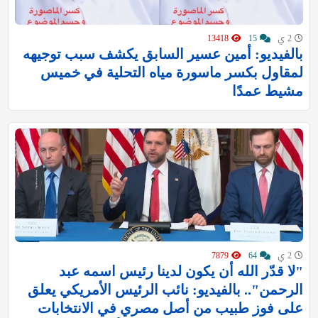
2 ي
15
13418
بالفيديو: أمين عسير السابق يكشف سبب توجيهه
لمقاول بكسر ماسورة مياه التحلية في خميس
مشيط عمدًا
2 ي
64
7879
"لا قدّر الله أن يكون لدينا رئيس اسمه عبد
الرحمن".. بالفيديو: نائب الرئيس الأمريكي يعلق
على فوز طبيب من أصل مصري في الانتخابات