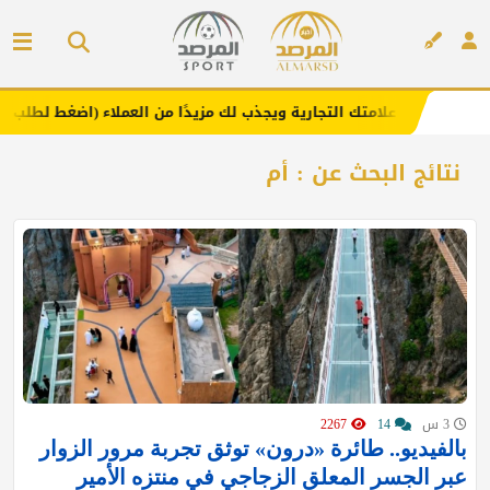
عزز علامتك التجارية ويجذب لك مزيدًا من العملاء (اضغط لطلب الإعلان)
إعلان
نتائج البحث عن : أم
3 س
14
2267
بالفيديو.. طائرة «درون» توثق تجربة مرور الزوار
عبر الجسر المعلق الزجاجي في منتزه الأمير