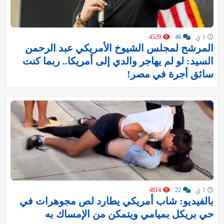
1 ي
46
4529
المرشح لمجلس الشيوخ الأمريكي عبد الرحمن
السيد: لو لم يهاجر والدي إلى أمريكا.. ربما كنت
سائق أجرة في مصر!
1 ي
22
4814
بالفيديو: شاب أمريكي يطارد لص مجوهرات في
حي بريكل بميامي ويتمكن من الإمساك به