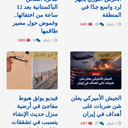
لرد واسع جدًا في
الباكستانية بعد 12
المنطقة
ساعة من اختفائها..
وغموض حول مصير
1 شهر
19
6403
طاقمها
1 شهر
6
8409
آخر الأخبار
آخر الأخبار
‏الجيش الأميركي يعلن
فيديو يوثق هبوط
شن ضربات على
مفاجئ في أرضية
أهداف في إيران
منزل حديث الإنشاء
يتسبب في تشققات
1 شهر
27
4367