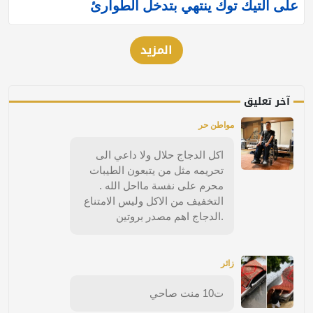
على التيك توك ينتهي بتدخل الطوارئ
المزيد
آخر تعليق
مواطن حر
اكل الدجاج حلال ولا داعي الى
تحريمه مثل من يتبعون الطيبات
محرم على نفسة مااحل الله .
التخفيف من الاكل وليس الامتناع
.الدجاج اهم مصدر بروتين
زائر
ت10 منت صاحي