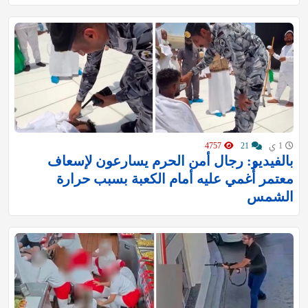
1 ي
21
4757
بالفيديو: رجال أمن الحرم يسارعون لإسعاف
معتمر أُغمي عليه أمام الكعبة بسبب حرارة
الشمس