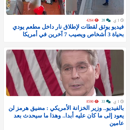
1 ي
28
4264
فيديو يوثق لقطات لإطلاق نار داخل مطعم يودي
بحياة 3 أشخاص ويصيب 7 آخرين في أمريكا
1 ي
33
8590
بالفيديو.. وزير الخزانة الأمريكي : مضيق هرمز لن
يعود إلى ما كان عليه أبدا.. وهذا ما سيحدث بعد
عامين