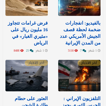
بالفيديو: انفجارات
‏فرض غرامات تتجاوز
ضخمة لحظة قصف
16 مليون ريال على
الجيش الأمريكي عدد
«مثيري الغبار» في
من المدن الإيرانية
الرياض
1 شهر
7
5118
1 شهر
25
8488
آخر الأخبار
آخر الأخبار
التلفزيون الإيراني :
العثور على حطام
الحرس الثوري يجهز
طائرة الشحن