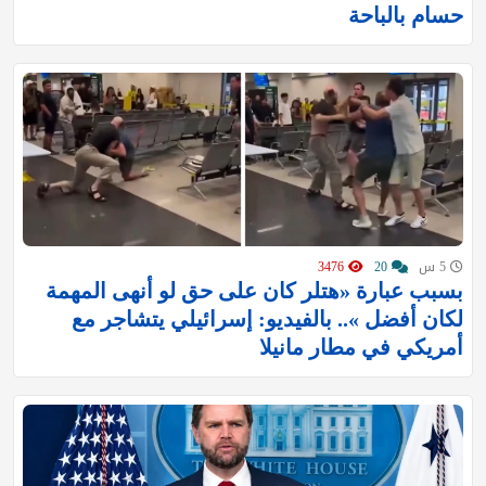
حسام بالباحة
5 س
20
3476
بسبب عبارة «هتلر كان على حق لو أنهى المهمة
لكان أفضل ».. بالفيديو: إسرائيلي يتشاجر مع
أمريكي في مطار مانيلا