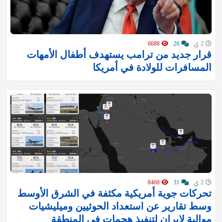
2 ي
26
6688
قرار جديد من ترامب يستهدف أطفال الأمهات
المسافرات للولادة في أمريكا
2 ي
31
8460
تحركات جوية أمريكية مكثفة في الشرق الأوسط
وسط تقارير عن استعداد الحوثيين وميليشيات
موالية لإيران لتنفيذ هجمات في المنطقة