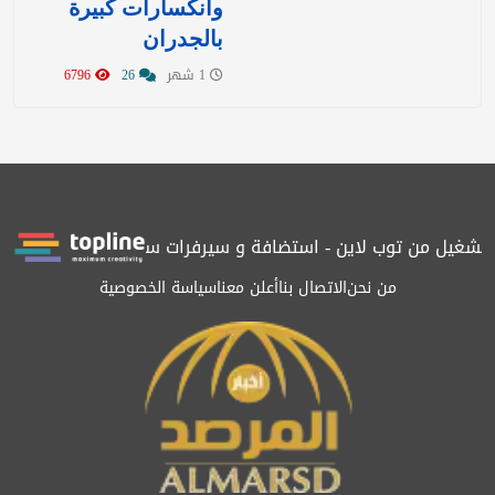
وانكسارات كبيرة
بالجدران
1 شهر
26
6796
غيل من توب لاين - استضافة و سيرفرات سعودية
المرصد حاصلة على ال
من نحن
الاتصال بنا
أعلن معنا
سياسة الخصوصية