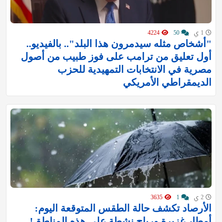
1 ي
50
4224
"أشخاص مثله سيدمرون هذا البلد".. بالفيديو..
أول تعليق من ترامب على فوز طبيب من أصول
مصرية في الانتخابات التمهيدية للحزب
الديمقراطي الأمريكي
2 ي
1
3635
الأرصاد تكشف حالة الطقس المتوقعة اليوم:
أمطار غزيرة ورياح نشطة على هذه المناطق!