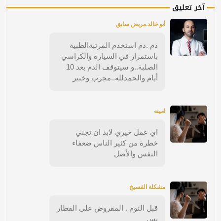
آخر تعليق
أبو خالد.مريض سابق
دم .دم استخدم المرتبةالطبية
باستمرار في السيارة والكراسي
الصلبة..و سيتوقف الدم بعد 10
أيام والحمدلله..مجرب وخبير
امينه
اي عمل خيري لابد ان تجني
خطرة من كثير الناس ضعفاء
النفس والأصل
مشكلة الفسيخ
قبل النوم . المفروض على الفطار
بس