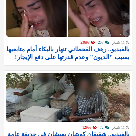
11 شهر
257
23698
بالفيديو.. رهف القحطاني تنهار بالبكاء أمام متابعيها
بسبب "الديون" وعدم قدرتها على دفع الإيجار!
11 شهر
72
12993
بالفيديو.. شقيقان كويتيان يعيشان في حديقة عامة