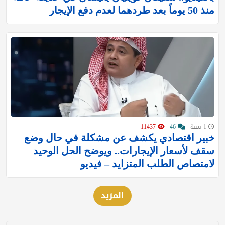
منذ 50 يوماً بعد طردهما لعدم دفع الإيجار
1 سنة
46
11437
خبير اقتصادي يكشف عن مشكلة في حال وضع
سقف لأسعار الإيجارات.. ويوضح الحل الوحيد
لامتصاص الطلب المتزايد – فيديو
المزيد