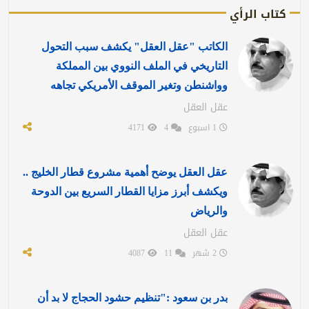
كتاب الرأي
الكاتب "عقل العقل" يكشف سبب التحول
التاريخي في الملف النووي بين المملكة
وواشنطن وتغير الموقف الأمريكي تجاهه
عقل العقل
1 اسبوع
4
4171
عقل العقل يوضح أهمية مشروع قطار الخليج ..
ويكشف أبرز مزايا القطار السريع بين الدوحة
والرياض
عقل العقل
2 شهر
11
4087
بدر بن سعود :"تنظيم حشود الحجاج لا بد أن