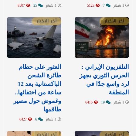
1 شهر
7
5123
1 شهر
25
8507
آخر الأخبار
آخر الأخبار
التلفزيون الإيراني :
العثور على حطام
الحرس الثوري يجهز
طائرة الشحن
لرد واسع جدًا في
الباكستانية بعد 12
المنطقة
ساعة من اختفائها..
وغموض حول مصير
1 شهر
19
6415
طاقمها
1 شهر
6
8427
آخر الأخبار
آخر الأخبار