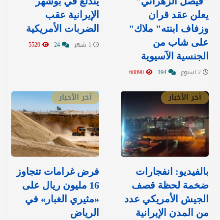
"فيصل الزهراني"
يندلع في بوشهر
يعلن عقد قران
الإيرانية عقب
وزفاف ابنته" ملاك"
الضربات الأمريكية
على شاب من
1 شهر
24
5520
الجنسية الآسيوية
2 اسبوع
194
68890
آخر الأخبار
آخر الأخبار
بالفيديو: انفجارات
‏فرض غرامات تتجاوز
ضخمة لحظة قصف
16 مليون ريال على
الجيش الأمريكي عدد
«مثيري الغبار» في
من المدن الإيرانية
الرياض