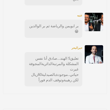
عنبه
بر ابويمن والرياضة ثم بر الوالدين
😁
حبرالبحر
تعليق5 الهند...صادق أنا نفس
المشكلة والمرتبةالدائريةالمجوفة
غيرت
حياتي..موجودةبالصيدلية60ريال
لكن رهيبةوتوقف الدم فوراً