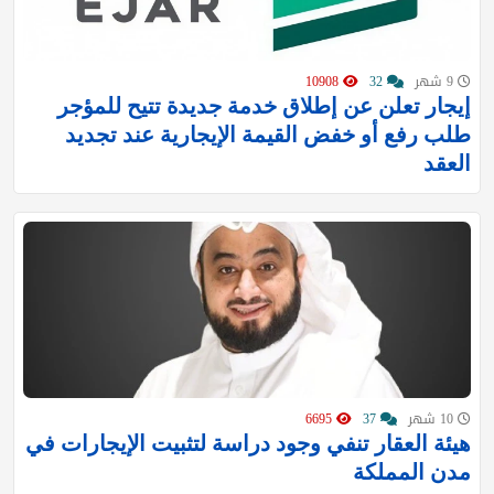
9 شهر
32
10908
إيجار تعلن عن إطلاق خدمة جديدة تتيح للمؤجر
طلب رفع أو خفض القيمة الإيجارية عند تجديد
العقد
10 شهر
37
6695
هيئة العقار تنفي وجود دراسة لتثبيت الإيجارات في
مدن المملكة