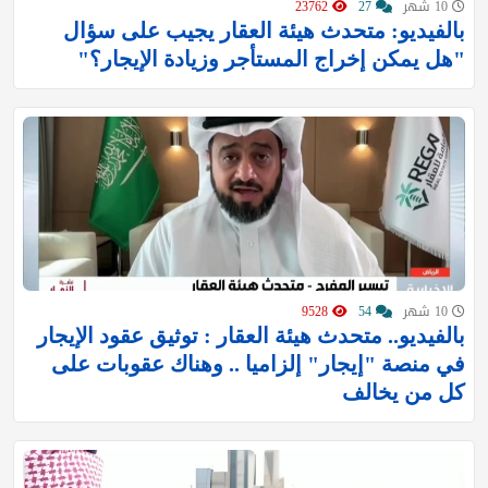
10 شهر
27
23762
بالفيديو: متحدث هيئة العقار يجيب على سؤال
"هل يمكن إخراج المستأجر وزيادة الإيجار؟"
10 شهر
54
9528
بالفيديو.. متحدث هيئة العقار : توثيق عقود الإيجار
في منصة "إيجار" إلزاميا .. وهناك عقوبات على
كل من يخالف