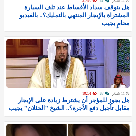
11 شهر
31
21416
هل يتوقف سداد الأقساط عند تلف السيارة
المشتراة بالإيجار المنتهي بالتمليك؟.. بالفيديو
محامٍ يجيب
11 شهر
37
10201
هل يجوز للمؤجر أن يشترط زيادة على الإيجار
مقابل تأجيل دفع الأجرة؟.. الشيخ "الخثلان" يجيب