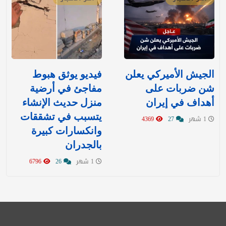
‏الجيش الأميركي يعلن
فيديو يوثق هبوط
شن ضربات على
مفاجئ في أرضية
أهداف في إيران
منزل حديث الإنشاء
يتسبب في تشققات
1 شهر
27
4369
وانكسارات كبيرة
بالجدران
1 شهر
26
6796