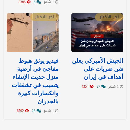
1 شهر
6
8386
آخر الأخبار
آخر الأخبار
‏الجيش الأميركي يعلن
فيديو يوثق هبوط
شن ضربات على
مفاجئ في أرضية
أهداف في إيران
منزل حديث الإنشاء
يتسبب في تشققات
1 شهر
27
4354
وانكسارات كبيرة
بالجدران
1 شهر
26
6792