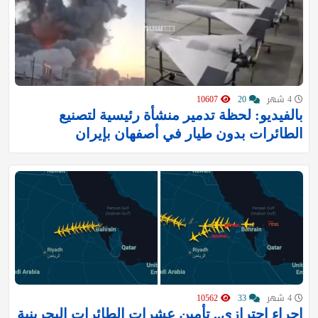
4 شهر
20
10607
بالفيديو: لحظة تدمير منشأة رئيسية لتصنيع
الطائرات بدون طيار في أصفهان بإيران
4 شهر
33
10562
إجراء احترازي.. تأمين عشرات الطائرات البحرينية