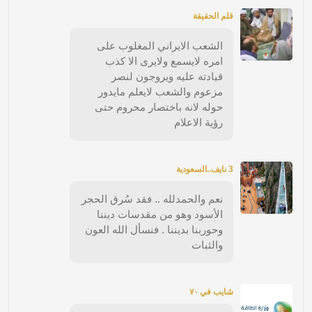
قلم الحقيقة
الشعب الايراني المغلوب على
امره لايسمع ولايرى الا كذب
قيادته عليه ويروجون لنصر
مزعوم والشعب لايعلم مايدور
حوله لانه باختصار محروم حتى
رؤية الاعلام
3 نايف..السعودية
نعم والحمدلله .. فقد سُرق الحجر
الأسود وهو من مقدسات ديننا
وحوربنا بديننا . فنسأل الله العون
والثبات
شايب في ٧٠