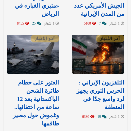
الجيش الأمريكي عدد
«مثيري الغبار» في
من المدن الإيرانية
الرياض
1 شهر
7
5100
1 شهر
25
8455
آخر الأخبار
آخر الأخبار
التلفزيون الإيراني :
العثور على حطام
الحرس الثوري يجهز
طائرة الشحن
لرد واسع جدًا في
الباكستانية بعد 12
المنطقة
ساعة من اختفائها..
وغموض حول مصير
1 شهر
19
6380
طاقمها