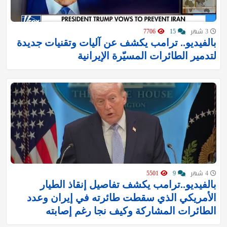
3 شهر
15
7706
بالفيديو.. ترامب يكشف عن آليات وتقنيات جديدة
لتدمير الطائرات المسيّرة الإيرانية
4 شهر
9
5501
بالفيديو..ترامب يكشف تفاصيل إنقاذ الطيار
الأمريكي الذي سقطت طائرته في إيران وعدد
الطائرات المشاركة وكيف نجا رغم إصابته