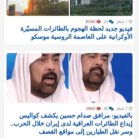
1 شهر
23
83305
فيديو جديد لحظة الهجوم بالطائرات المسيّرة
الأوكرانية على العاصمة الروسية موسكو
1 شهر
45
10042
بالفيديو: مرافق صدام حسين يكشف كواليس
إيداع الطائرات العراقية لدى إيران خلال الحرب..
وسر نقل الطيارين إلى مواقع القصف