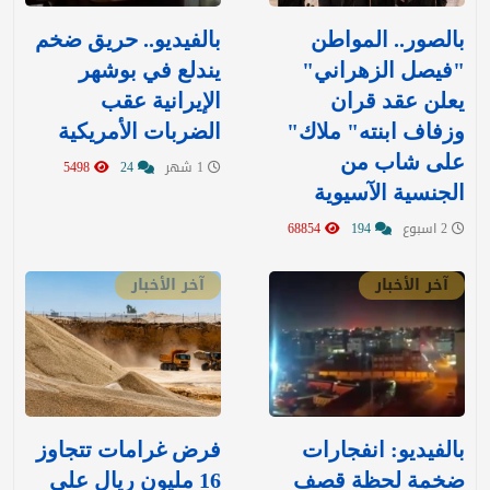
بالصور.. المواطن
بالفيديو.. حريق ضخم
"فيصل الزهراني"
يندلع في بوشهر
يعلن عقد قران
الإيرانية عقب
وزفاف ابنته" ملاك"
الضربات الأمريكية
على شاب من
1 شهر
24
5498
الجنسية الآسيوية
2 اسبوع
194
68854
آخر الأخبار
آخر الأخبار
بالفيديو: انفجارات
‏فرض غرامات تتجاوز
ضخمة لحظة قصف
16 مليون ريال على