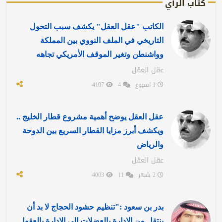
كتاب الرأي
الكاتب "عقل العقل" يكشف سبب التحول
التاريخي في الملف النووي بين المملكة
وواشنطن وتغير الموقف الأمريكي تجاهه
عقل العقل
1 اسبوع
4
4107
عقل العقل يوضح أهمية مشروع قطار الخليج ..
ويكشف أبرز مزايا القطار السريع بين الدوحة
والرياض
عقل العقل
2 شهر
11
4003
بدر بن سعود :"تنظيم حشود الحجاج لا بد أن
ينتقل من الإدارة بالعضلات إلى الإدارة بالعقول