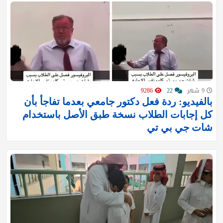
9 شهر
22
9286
بالفيديو: ردة فعل دكتور جامعي بعدما تفاجأ بأن
كل إجابات الطلاب نسخة طبق الأصل باستخدام
شات جي بي تي