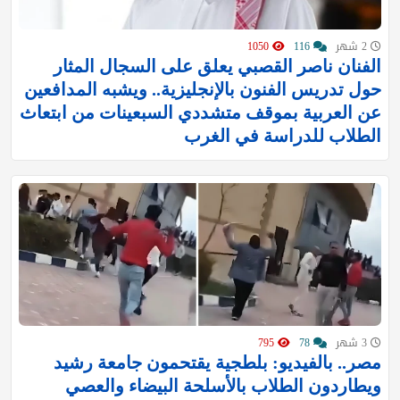
2 شهر
116
1050
الفنان ناصر القصبي يعلق على السجال المثار
حول تدريس الفنون بالإنجليزية.. ويشبه المدافعين
عن العربية بموقف متشددي السبعينات من ابتعاث
الطلاب للدراسة في الغرب
3 شهر
78
795
مصر.. بالفيديو: بلطجية يقتحمون جامعة رشيد
ويطاردون الطلاب بالأسلحة البيضاء والعصي