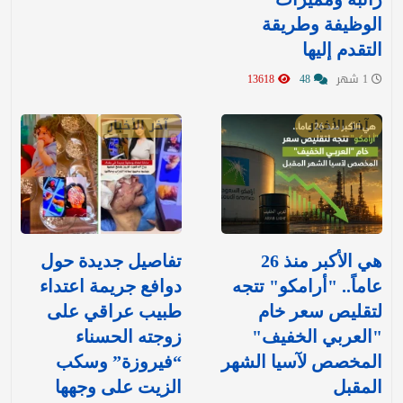
الوظيفة وطريقة
التقدم إليها
1 شهر
48
13618
آخر الأخبار
آخر الأخبار
هي الأكبر منذ 26
تفاصيل جديدة حول
عاماً.. "أرامكو" تتجه
دوافع جريمة اعتداء
لتقليص سعر خام
طبيب عراقي على
"العربي الخفيف"
زوجته الحسناء
المخصص لآسيا الشهر
“فيروزة” وسكب
المقبل
الزيت على وجهها