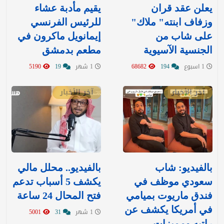
يعلن عقد قران
يقيم مأدبة عشاء
وزفاف ابنته" ملاك"
للرئيس الفرنسي
على شاب من
إيمانويل ماكرون في
الجنسية الآسيوية
مطعم بدمشق
1 اسبوع
194
68682
1 شهر
19
5190
آخر الأخبار
آخر الأخبار
بالفيديو: شاب
بالفيديو.. محلل مالي
سعودي موظف في
يكشف 5 أسباب تدعم
فندق ماريوت بميامي
فتح المحال 24 ساعة
في أمريكا يكشف عن
1 شهر
31
5001
راتبه ومميزات