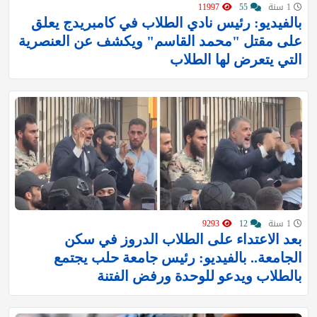
1 سنة
55
11997
بالفيديو: رئيس نادي الطلاب في كامبريدج يعلق
على مقتل "محمد القاسم" ويكشف عن العنصرية
التي يتعرض لها الطلاب
1 سنة
12
9293
بعد الاعتداء على الطلاب الدروز في سكن
الجامعة.. بالفيديو: رئيس جامعة حلب يجتمع
بالطلاب ويدعو للوحدة ورفض الفتنة