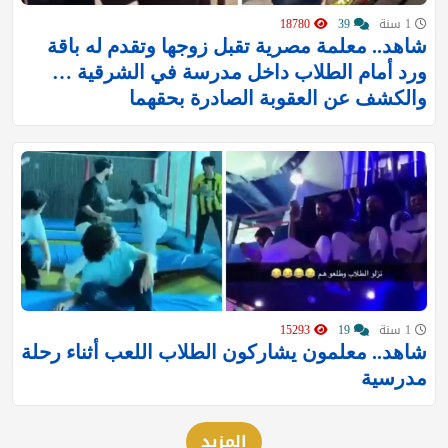
1 سنة
39
18780
شاهد.. معلمة مصرية تقبل زوجها وتقدم له باقة
ورد أمام الطلاب داخل مدرسة في الشرقية …
والكشف عن العقوبة الصادرة بحقهما
1 سنة
19
15293
شاهد.. معلمون يشاركون الطلاب اللعب أثناء رحلة
مدرسية
المزيد