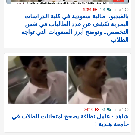
1 سنة
101
49391
بالفيديو.. طالبة سعودية في كلية الدراسات
البحرية تكشف عن عدد الطالبات في نفس
التخصص.. وتوضح أبرز الصعوبات التي تواجه
الطلاب
1 سنة
31
34796
شاهد : عامل نظافة يصحح امتحانات الطلاب في
جامعة هندية !