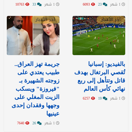
1 شهر
23
6093
1 شهر
33
10763
آخر الأخبار
آخر الأخبار
بالفيديو: إسبانيا
جريمة تهز العراق..
تُقصي البرتغال بهدف
طبيب يعتدي على
قاتل وتتأهل إلى ربع
زوجته الشهيرة بـ
نهائي كأس العالم
"فيروزة" ويسكب
الزيت المغلي على
1 شهر
19
6257
وجهها وفقدان إحدى
عينيها
1 شهر
26
7640