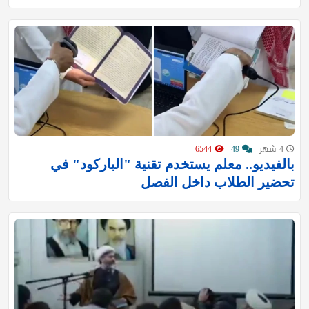
4 شهر
49
6544
بالفيديو.. معلم يستخدم تقنية "الباركود" في
تحضير الطلاب داخل الفصل