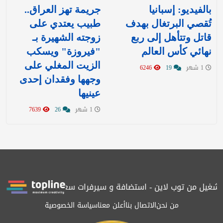
بالفيديو: إسبانيا
جريمة تهز العراق..
تُقصي البرتغال بهدف
طبيب يعتدي على
قاتل وتتأهل إلى ربع
زوجته الشهيرة بـ
نهائي كأس العالم
"فيروزة" ويسكب
الزيت المغلي على
1 شهر
19
6246
وجهها وفقدان إحدى
عينيها
1 شهر
26
7639
بتشغيل من توب لاين - استضافة و سيرفرات سعودية
المرصد حاصلة عل
من نحن
الاتصال بنا
أعلن معنا
سياسة الخصوصية