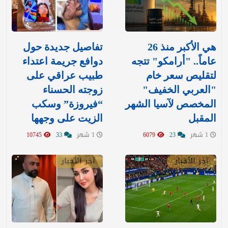
هي الأكبر منذ 26
تفاصيل جديدة حول
عاماً.. "أرامكو" تتجه
دوافع جريمة اعتداء
لتقليص سعر خام
طبيب عراقي على
"العربي الخفيف"
زوجته الحسناء
المخصص لآسيا الشهر
“فيروزة” وسكب
المقبل
الزيت على وجهها
1 شهر
23
6079
1 شهر
33
10745
آخر الأخبار
آخر الأخبار