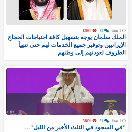
1 سنة
32
12684
الملك سلمان يوجه بتسهيل كافة احتياجات الحجاج
الإيرانيين وتوفير جميع الخدمات لهم حتى تتهيأ
الظروف لعودتهم إلى وطنهم
1 سنة
31
28004
"في السجود في الثلث الأخير من الليل"…