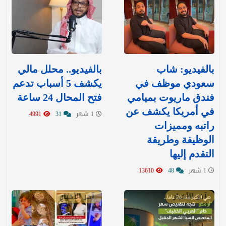
بالفيديو: شاب
بالفيديو.. محلل مالي
سعودي موظف في
يكشف 5 أسباب تدعم
فندق ماريوت بميامي
فتح المحال 24 ساعة
في أمريكا يكشف عن
1 شهر
31
4991
راتبه ومميزات
الوظيفة وطريقة
التقدم إليها
1 شهر
48
13610
آخر الأخبار
آخر الأخبار