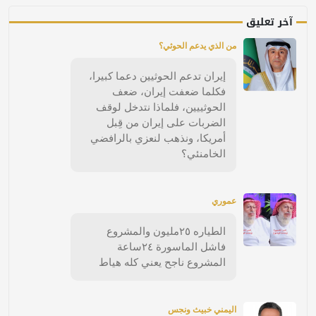
آخر تعليق
من الذي يدعم الحوثي؟
إيران تدعم الحوثيين دعما كبيرا،
فكلما ضعفت إيران، ضعف
الحوثييين، فلماذا نتدخل لوقف
الضربات على إيران من قِبل
أمريكا، ونذهب لنعزي بالرافضي
الخامنئي؟
عموري
الطياره ٢٥مليون والمشروع
فاشل الماسورة ٢٤ساعة
المشروع ناجح يعني كله هياط
اليمني خبيث ونجس