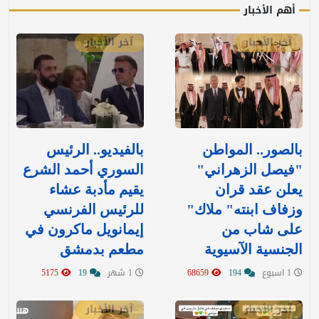
أهم الأخبار
آخر الأخبار
آخر الأخبار
بالصور.. المواطن
بالفيديو.. الرئيس
"فيصل الزهراني"
السوري أحمد الشرع
يعلن عقد قران
يقيم مأدبة عشاء
وزفاف ابنته" ملاك"
للرئيس الفرنسي
على شاب من
إيمانويل ماكرون في
الجنسية الآسيوية
مطعم بدمشق
1 اسبوع
194
68659
1 شهر
19
5175
آخر الأخبار
آخر الأخبار