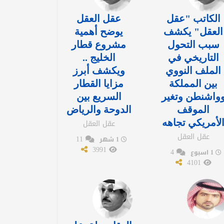
الكاتب "عقل
عقل العقل
العقل" يكشف
يوضح أهمية
سبب التحول
مشروع قطار
التاريخي في
الخليج ..
الملف النووي
ويكشف أبرز
بين المملكة
مزايا القطار
واشنطن وتغير
السريع بين
الموقف
الدوحة والرياض
لأمريكي تجاهه
عقل العقل
عقل العقل
11
1 شهر
3991
4
1 اسبوع
4101