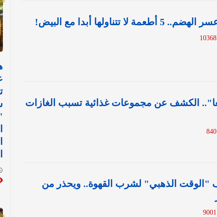
 لا تتناولها أبدا مع البيض!
1
ع
ت
عا".. الكشف عن مجموعات غذائية تسبب الغازات
س
"
ا
ا
ا
 "الوقت الذهبي" لشرب القهوة.. ويحذر من