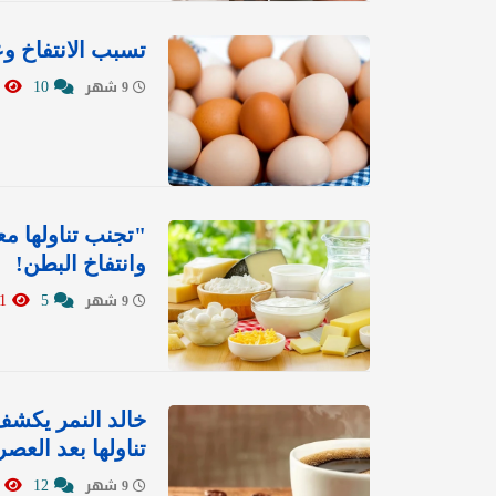
تسبب الانتفاخ وعسر الهضم.. 5 أطعمة
0368
10
9 شهر
"تجنب تناولها م
وانتفاخ البطن!
8401
5
9 شهر
خالد النمر يكشف
تناولها بعد العصر
9001
12
9 شهر