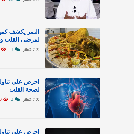
النمر يكشف كمية 
لمرضى القلب وم
8691
11
7 شهر
لصحة القلب
11340
3
7 شهر
احرص على تناولها