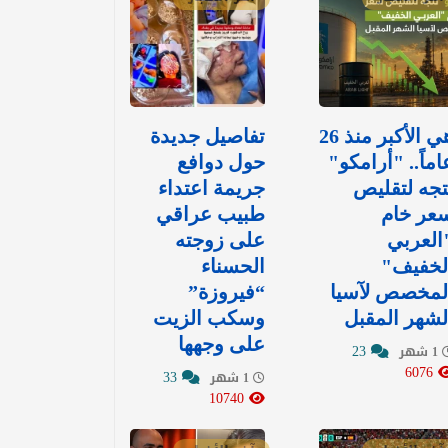
هي الأكبر منذ 26
تفاصيل جديدة
اماً.. "أرامكو"
حول دوافع
تجه لتقليص
جريمة اعتداء
عر خام
طبيب عراقي
العربي
على زوجته
لخفيف"
الحسناء
لمخصص لآسيا
“فيروزة”
لشهر المقبل
وسكب الزيت
على وجهها
23
1 شهر
6076
33
1 شهر
10740