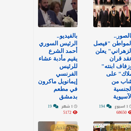
الصور..
بالفيديو..
لمواطن "فيصل
الرئيس السوري
لزهراني" يعلن
أحمد الشرع
قد قران
يقيم مأدبة عشاء
زفاف ابنته"
للرئيس
لاك" على
الفرنسي
اب من
إيمانويل ماكرون
لجنسية
في مطعم
لآسيوية
بدمشق
19
194
1 اسبوع
1 شهر
5172
68650
آخر الأخبار
آخر الأخبار