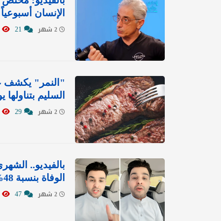
بالفيديو: مختص ي
الإنسان أسبوعياً
1691
21
2 شهر
"النمر" يكشف ع
السليم بتناولها يوم
1680
29
2 شهر
بالفيديو.. الشه
الوفاة بنسبة 48% ويحدد الكمية التي يتم تناولها أسبوعيًا
2123
47
2 شهر