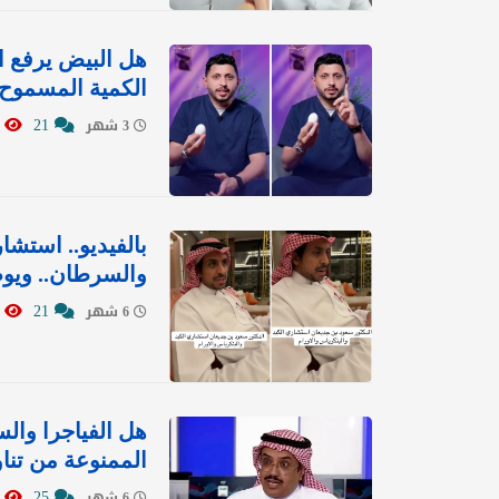
هل البيض يرفع ا
الكمية المسموح بت
922
21
3 شهر
بالفيديو.. استشا
والسرطان.. ويوض
0458
21
6 شهر
هل الفياجرا وال
الممنوعة من تناو
2981
25
6 شهر