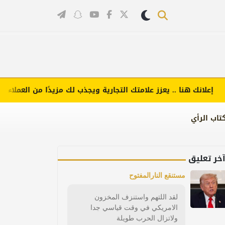
انك هنا .. يعزز علامتك التجارية ويجذب لك مزيدًا من العملاء (اضغط 
تاب الرأي
خر تعليق
مستنقع النارالمفتوح
لقد اللتهم واستنزف المخزون
الامريكي في وقت قياسي جدا
ولاتزال الحرب طويلة