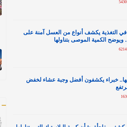
في التغذية يكشف أنواع من العسل آمنة على
يوضح الكمية الموصى بتناولها
ها.. خبراء يكشفون أفضل وجبة عشاء لخفض
رتفع
ك