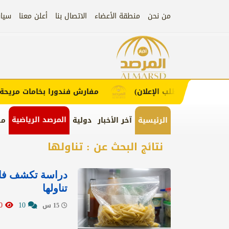
من نحن
منطقة الأعضاء
الاتصال بنا
أعلن معنا
سيا
إعلان
ء (اضغط لطلب الإعلان)
مفارش فندورا بخامات مريحة وعص
المرصد الرياضية
الرئيسية
آخر الأخبار
دولية
من
نتائج البحث عن : تناولها
دراسة تكشف فائد
تناولها
2410
10
15 س