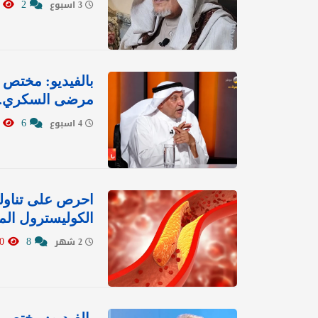
5430
2
3 اسبوع
بالفيديو: مختص 
مرضى السكري.. و
6214
6
4 اسبوع
احرص على تناول
الكوليسترول الم
1630
8
2 شهر