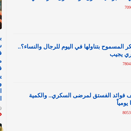
ب
س
 المسموح بتناولها في اليوم للرجال والنساء؟..
ف
اري يجيب
م
ف
ي
و
ا
فوائد الفستق لمرضى السكري.. والكمية
ا
يومياً