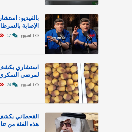
الإصابة بالسرطان
17
1 اسبوع
استشاري يكشف 
لمرضى السكري بت
24
1 اسبوع
القحطاني يكشف ف
هذه الفئة من تناو