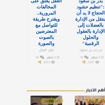
بدر بن سعود
العقل يعلق على
:"تنظيم حشود
المخالفات
الحجاج لا بد أن
المرورية..
نتقل من الإدارة
ويقترح طريقة
بالعضلات إلى
للتواصل مع
الإدارة بالعقول
المعترضين
والحلول
بالصوت
الرقمية"
والصورة
بدر بدر بن سعود
عقل العقل
44
30
2 شهر
2 شهر
3653
3447
هم الأخبار
آخر الأخبار
آخر الأخبار