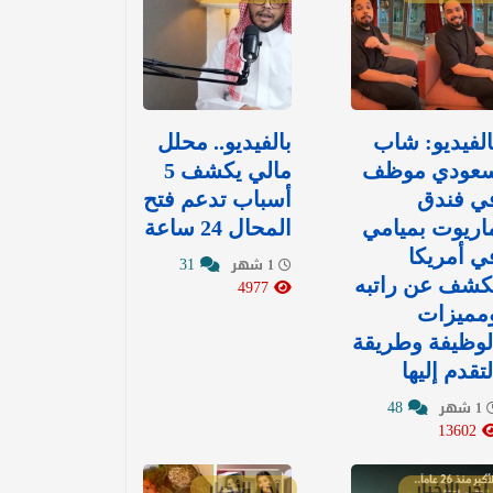
الفيديو: شاب
بالفيديو.. محلل
عودي موظف
مالي يكشف 5
ي فندق
أسباب تدعم فتح
اريوت بميامي
المحال 24 ساعة
ي أمريكا
31
1 شهر
كشف عن راتبه
4977
مميزات
لوظيفة وطريقة
لتقدم إليها
48
1 شهر
13602
آخر الأخبار
آخر الأخبار