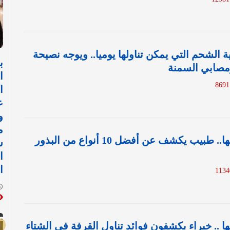
الشحم التي يمكن تناولها يوميا.. ويوجه نصيحة
ب
صابي السمنة
ا
ا
ع
و
م
احرص على تناولها.. طبيب يكشف عن أفضل 10 أنواع من البذور
ش
ا
ا
 .. خبراء يكشفون فوائد تناول القرفة في الشتاء