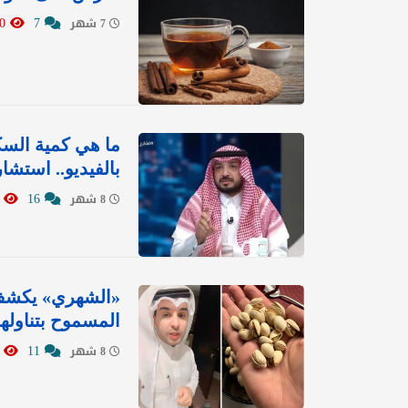
7090
7
7 شهر
ما هي كمية السكر
بالفيديو.. استش
7804
16
8 شهر
«الشهري» يكشف 
المسموح بتناولها 
8053
11
8 شهر