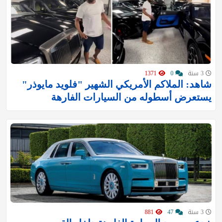
3 سنة
0
1371
شاهد: الملاكم الأمريكي الشهير "فلويد مايوذر"
يستعرض أسطوله من السيارات الفارهة
3 سنة
47
881