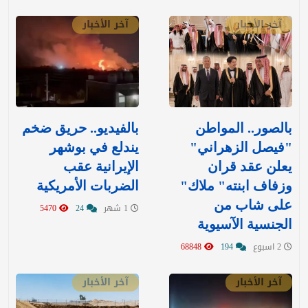
آخر الأخبار
آخر الأخبار
بالصور.. المواطن
بالفيديو.. حريق ضخم
"فيصل الزهراني"
يندلع في بوشهر
يعلن عقد قران
الإيرانية عقب
وزفاف ابنته" ملاك"
الضربات الأمريكية
على شاب من
1 شهر
24
5470
الجنسية الآسيوية
2 اسبوع
194
68848
آخر الأخبار
آخر الأخبار