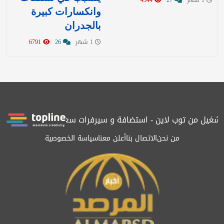
1 شهر
27
4344
وانكسارات كبيرة
بالجدران
1 شهر
26
6791
يل من توب لاين - استضافة و سيرفرات سعودية
المرصد حاصلة على ال
من نحن
الاتصال بنا
أعلن معنا
سياسة الخصوصية