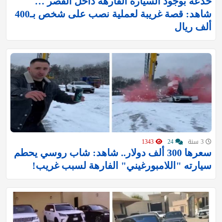
‏خدعه بوجود السيارة الفارهة داخل القصر …
شاهد: قصة غريبة لعملية نصب على شخص بـ400
ألف ريال
3 سنة
24
1343
سعرها 300 ألف دولار.. شاهد: شاب روسي يحطم
سيارته "اللامبورغيني" الفارهة لسبب غريب!