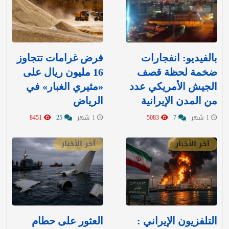
بالفيديو: انفجارات
‏فرض غرامات تتجاوز
ضخمة لحظة قصف
16 مليون ريال على
الجيش الأمريكي عدد
«مثيري الغبار» في
من المدن الإيرانية
الرياض
1 شهر
7
5083
1 شهر
25
8451
آخر الأخبار
آخر الأخبار
التلفزيون الإيراني :
العثور على حطام