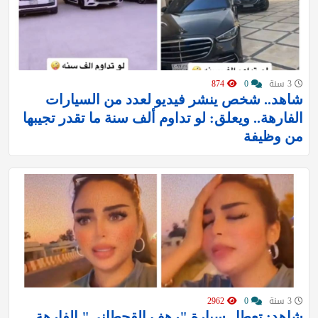
3 سنة
0
874
شاهد.. شخص ينشر فيديو لعدد من السيارات
الفارهة.. ويعلق: لو تداوم ألف سنة ما تقدر تجيبها
من وظيفة
3 سنة
0
2962
شاهد: تعطل سيارة "رهف القحطاني" الفارهة