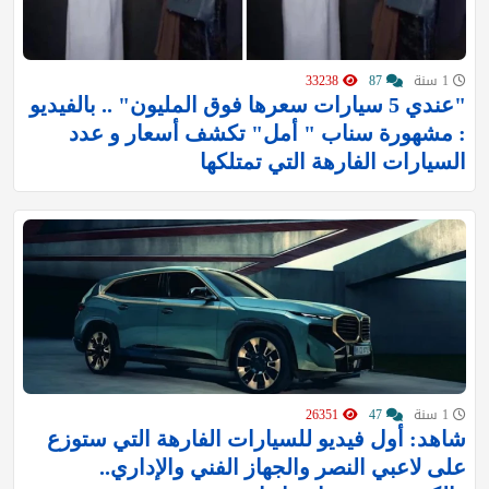
1 سنة
87
33238
"عندي 5 سيارات سعرها فوق المليون" .. بالفيديو
: مشهورة سناب " أمل" تكشف أسعار و عدد
السيارات الفارهة التي تمتلكها
1 سنة
47
26351
شاهد: أول فيديو للسيارات الفارهة التي ستوزع
على لاعبي النصر والجهاز الفني والإداري..