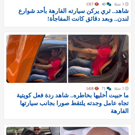
3 سنة
40
1317
شاهد.. ثري يركن سيارته الفارهة بأحد شوارع
لندن.. وبعد دقائق كانت المفاجأة!
3 سنة
71
1418
ما حبيت أخليها بخاطره.. شاهد ردة فعل كويتية
تجاه عامل وجدته يلتقط صورا بجانب سيارتها
الفارهة