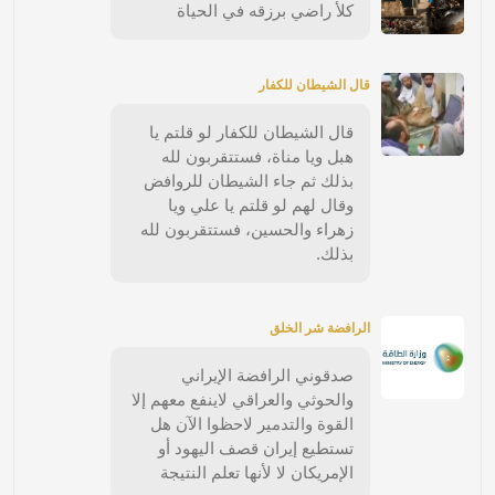
كلأ راضي برزقه في الحياة
قال الشيطان للكفار
قال الشيطان للكفار لو قلتم يا
هبل ويا مناة، فستتقربون لله
بذلك ثم جاء الشيطان للروافض
وقال لهم لو قلتم يا علي ويا
زهراء والحسين، فستتقربون لله
بذلك.
الرافضة شر الخلق
صدقوني الرافضة الإيراني
والحوثي والعراقي لاينفع معهم إلا
القوة والتدمير لاحظوا الآن هل
تستطيع إيران قصف اليهود أو
الإمريكان لا لأنها تعلم النتيجة