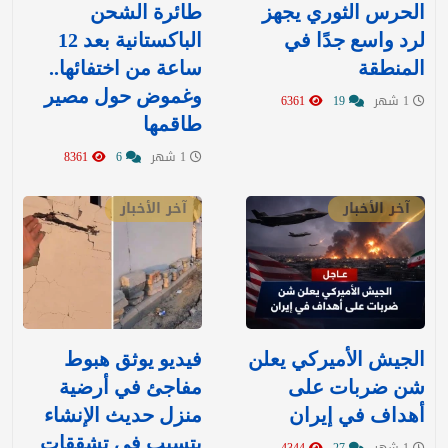
الحرس الثوري يجهز
طائرة الشحن
لرد واسع جدًا في
الباكستانية بعد 12
المنطقة
ساعة من اختفائها..
وغموض حول مصير
1 شهر
19
6361
طاقمها
1 شهر
6
8361
آخر الأخبار
آخر الأخبار
‏الجيش الأميركي يعلن
فيديو يوثق هبوط
شن ضربات على
مفاجئ في أرضية
أهداف في إيران
منزل حديث الإنشاء
يتسبب في تشققات